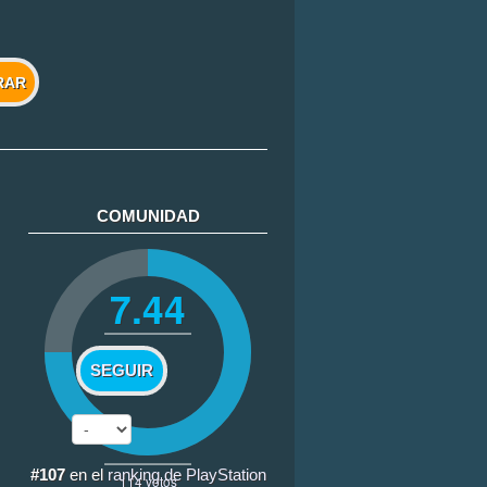
RAR
COMUNIDAD
7.44
SEGUIR
#107
en el
ranking de PlayStation
114
votos