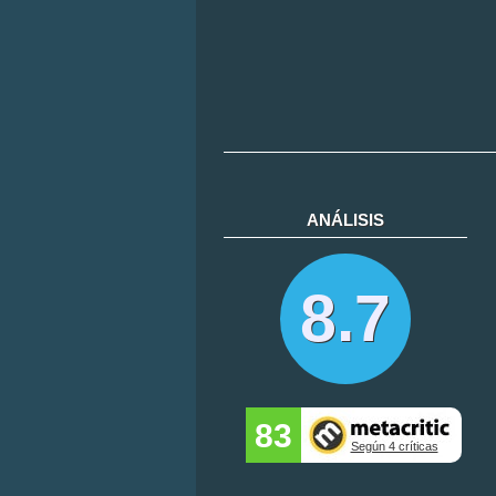
ANÁLISIS
8.7
83
Según 4 críticas