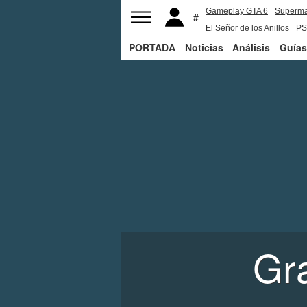
Gameplay GTA 6
Superm
El Señor de los Anillos
PS
PORTADA
Noticias
Análisis
Guías
Gra