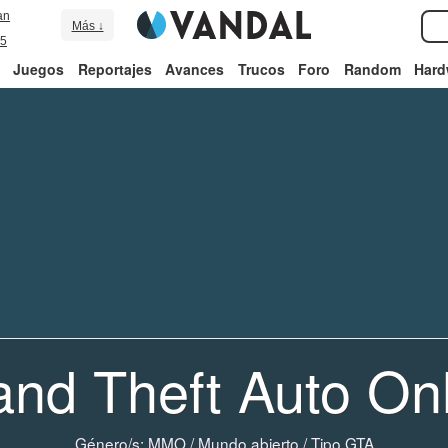
an
Más ↓
5
Juegos
Reportajes
Avances
Trucos
Foro
Random
Hard
nd Theft Auto On
Género/s:
MMO
/
Mundo abierto
/
Tipo GTA