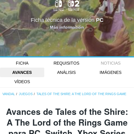
Ficha técnica de la versión
PC
Más información
FICHA
REQUISITOS
NOTICIAS
AVANCES
ANÁLISIS
IMÁGENES
VÍDEOS
VANDAL
JUEGOS
TALES OF THE SHIRE: A THE LORD OF THE RINGS GAME
Avances de Tales of the Shire:
A The Lord of the Rings Game
para PC, Switch, Xbox Series