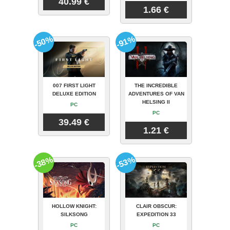
40.99 €
1.66 €
-50%
-91%
007 FIRST LIGHT
THE INCREDIBLE
DELUXE EDITION
ADVENTURES OF VAN
HELSING II
PC
PC
39.49 €
1.21 €
-38%
-53%
HOLLOW KNIGHT:
CLAIR OBSCUR:
SILKSONG
EXPEDITION 33
PC
PC