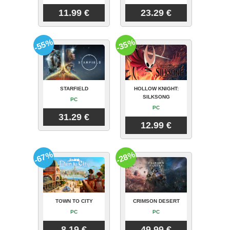
11.99 €
23.29 €
-55%
-35%
STARFIELD
HOLLOW KNIGHT:
SILKSONG
PC
PC
31.29 €
12.99 €
-67%
-28%
TOWN TO CITY
CRIMSON DESERT
PC
PC
8.19 €
49.99 €