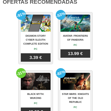
OFERTAS RECOMENDADAS
-91%
-53%
DIGIMON STORY
AVATAR: FRONTIERS
CYBER SLEUTH:
OF PANDORA
COMPLETE EDITION
PC
PC
13.99 €
3.39 €
-31%
-82%
BLACK MYTH:
STAR WARS: KNIGHTS
WUKONG
OF THE OLD
REPUBLIC
PC
PC