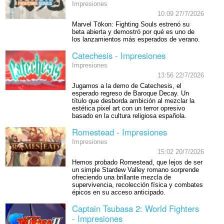
Impresiones
10:09 27/7/2026
Marvel Tōkon: Fighting Souls estrenó su
beta abierta y demostró por qué es uno de
los lanzamientos más esperados de verano.
Catechesis - Impresiones
Impresiones
13:56 22/7/2026
Jugamos a la demo de Catechesis, el
esperado regreso de Baroque Decay. Un
título que desborda ambición al mezclar la
estética pixel art con un terror opresivo
basado en la cultura religiosa española.
Romestead - Impresiones
Impresiones
15:02 20/7/2026
Hemos probado Romestead, que lejos de ser
un simple Stardew Valley romano sorprende
ofreciendo una brillante mezcla de
supervivencia, recolección física y combates
épicos en su acceso anticipado.
Captain Tsubasa 2: World Fighters
- Impresiones