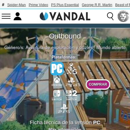
Spider-Man
Prime Video
PS Plus Essential
George R.R. Martin
Beast of 
Outbound
Género/s:
Aventura de exploración y puzles
/
Mundo abierto
Plataformas:
COMPRAR
Ficha técnica de la versión
PC
Más información