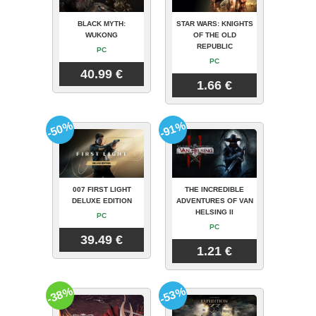
BLACK MYTH:
STAR WARS: KNIGHTS
WUKONG
OF THE OLD
REPUBLIC
PC
PC
40.99 €
1.66 €
-50%
-91%
007 FIRST LIGHT
THE INCREDIBLE
DELUXE EDITION
ADVENTURES OF VAN
HELSING II
PC
PC
39.49 €
1.21 €
-38%
-53%