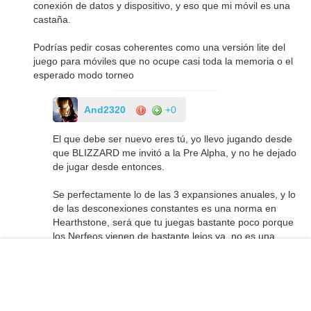
conexión de datos y dispositivo, y eso que mi móvil es una
castaña.
Podrías pedir cosas coherentes como una versión lite del
juego para móviles que no ocupe casi toda la memoria o el
esperado modo torneo
And2320
+0
El que debe ser nuevo eres tú, yo llevo jugando desde
que BLIZZARD me invitó a la Pre Alpha, y no he dejado
de jugar desde entonces.
Se perfectamente lo de las 3 expansiones anuales, y lo
de las desconexiones constantes es una norma en
Hearthstone, será que tu juegas bastante poco porque
los Nerfeos vienen de bastante lejos ya, no es una
cosa nueva.
Por otra parte la marcha de Ben fue lo mejor que le
podría haber pasado a Hearthstone, es evidente que
desde su marcha el juego es bastante mejor, pero aun