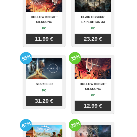
HOLLOW KNIGHT:
CLAIR OBSCUR:
SILKSONG
EXPEDITION 33
PC
PC
11.99 €
23.29 €
-55%
-35%
STARFIELD
HOLLOW KNIGHT:
SILKSONG
PC
PC
31.29 €
12.99 €
-67%
-28%