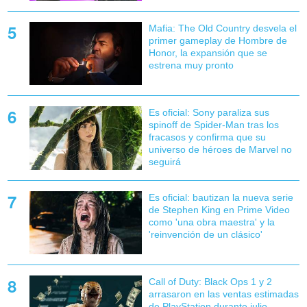
Mafia: The Old Country desvela el
primer gameplay de Hombre de
Honor, la expansión que se
estrena muy pronto
Es oficial: Sony paraliza sus
spinoff de Spider-Man tras los
fracasos y confirma que su
universo de héroes de Marvel no
seguirá
Es oficial: bautizan la nueva serie
de Stephen King en Prime Video
como 'una obra maestra' y la
'reinvención de un clásico'
Call of Duty: Black Ops 1 y 2
arrasaron en las ventas estimadas
de PlayStation durante julio