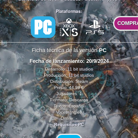
Plataformas:
COMPR
Ficha técnica de la versión
PC
Fecha de lanzamiento: 20/9/2024
Desarrollo:
11 bit studios
Producción:
11 bit studios
Distribución: Steam
Precio: 44.99 €
Jugadores: 1
Formato: Descarga
Textos: Español
Voces: Inglés
Online: -
Requisitos PC