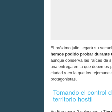
El próximo julio llegará su secue
hemos podido probar durante 
aunque conserva las raíces de s
una entrega en la que debemos p
ciudad y en la que los tejemanej
protagonistas.
Tomando el control d
territorio hostil
En
Frostpunk 2
volvemos a
Tier