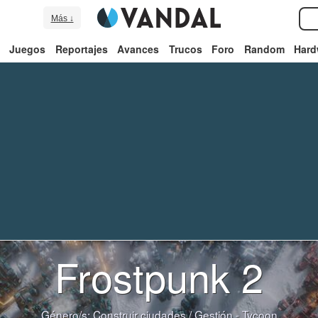
Más ↓
Juegos
Reportajes
Avances
Trucos
Foro
Random
Hard
Frostpunk 2
Género/s:
Construir ciudades
/
Gestión - Tycoon