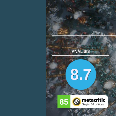
ANÁLISIS
8.7
85
Según 84 críticas