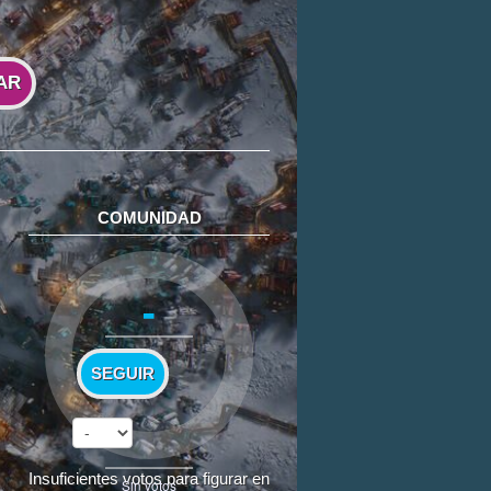
AR
COMUNIDAD
-
SEGUIR
Insuficientes votos para figurar en
Sin votos