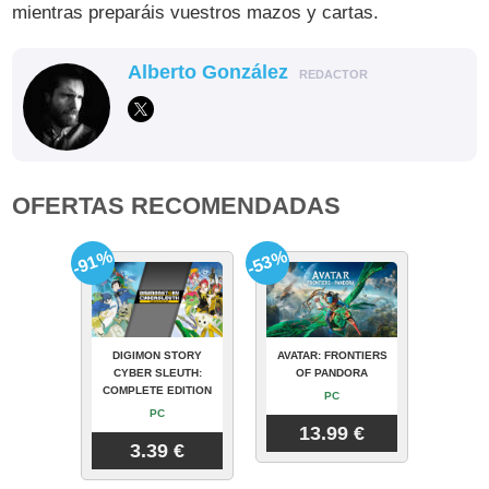
mientras preparáis vuestros mazos y cartas.
Alberto González
REDACTOR
OFERTAS RECOMENDADAS
-91%
-53%
DIGIMON STORY
AVATAR: FRONTIERS
CYBER SLEUTH:
OF PANDORA
COMPLETE EDITION
PC
PC
13.99 €
3.39 €