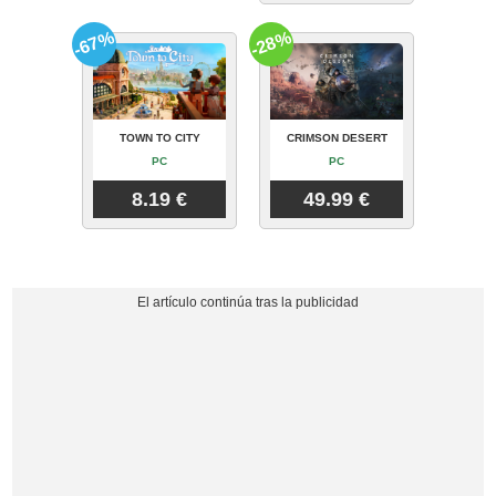
-67%
-28%
TOWN TO CITY
CRIMSON DESERT
PC
PC
8.19 €
49.99 €