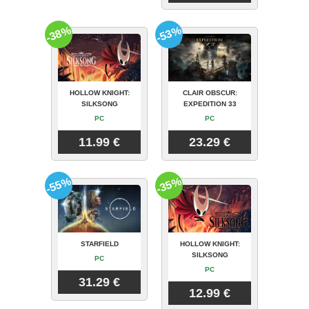
-38%
-53%
HOLLOW KNIGHT:
CLAIR OBSCUR:
SILKSONG
EXPEDITION 33
PC
PC
11.99 €
23.29 €
-55%
-35%
STARFIELD
HOLLOW KNIGHT:
SILKSONG
PC
PC
31.29 €
12.99 €