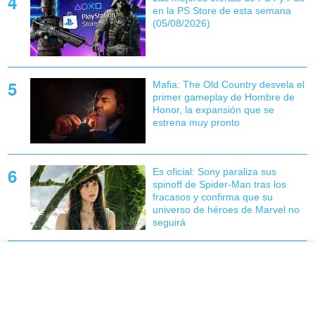
en la PS Store de esta semana
(05/08/2026)
Mafia: The Old Country desvela el
primer gameplay de Hombre de
Honor, la expansión que se
estrena muy pronto
Es oficial: Sony paraliza sus
spinoff de Spider-Man tras los
fracasos y confirma que su
universo de héroes de Marvel no
seguirá
Es oficial: bautizan la nueva serie
de Stephen King en Prime Video
como 'una obra maestra' y la
'reinvención de un clásico'