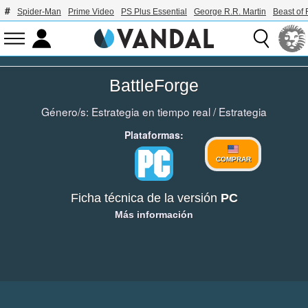
Spider-Man
Prime Video
PS Plus Essential
George R.R. Martin
Beast of 
BattleForge
Género/s:
Estrategia en tiempo real
/
Estrategia
Plataformas:
COMPRAR
Ficha técnica de la versión
PC
Más información