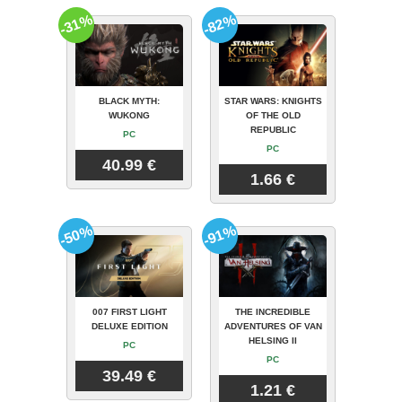
-31%
-82%
BLACK MYTH:
STAR WARS: KNIGHTS
WUKONG
OF THE OLD
REPUBLIC
PC
PC
40.99 €
1.66 €
-50%
-91%
007 FIRST LIGHT
THE INCREDIBLE
DELUXE EDITION
ADVENTURES OF VAN
HELSING II
PC
PC
39.49 €
1.21 €