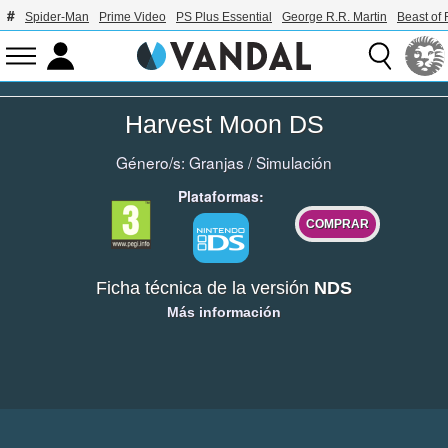
Spider-Man
Prime Video
PS Plus Essential
George R.R. Martin
Beast of 
Harvest Moon DS
Género/s:
Granjas
/
Simulación
Plataformas:
COMPRAR
Ficha técnica de la versión
NDS
Más información