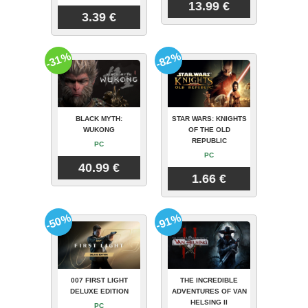
13.99 €
3.39 €
-31%
-82%
BLACK MYTH:
STAR WARS: KNIGHTS
WUKONG
OF THE OLD
REPUBLIC
PC
PC
40.99 €
1.66 €
-50%
-91%
007 FIRST LIGHT
THE INCREDIBLE
DELUXE EDITION
ADVENTURES OF VAN
HELSING II
PC