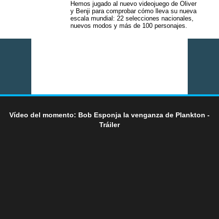
Hemos jugado al nuevo videojuego de Oliver
y Benji para comprobar cómo lleva su nueva
escala mundial: 22 selecciones nacionales,
nuevos modos y más de 100 personajes.
Vídeo del momento: Bob Esponja la venganza de Plankton -
Tráiler