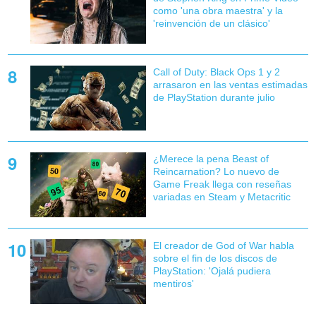
como 'una obra maestra' y la
'reinvención de un clásico'
Call of Duty: Black Ops 1 y 2
arrasaron en las ventas estimadas
de PlayStation durante julio
¿Merece la pena Beast of
Reincarnation? Lo nuevo de
Game Freak llega con reseñas
variadas en Steam y Metacritic
El creador de God of War habla
sobre el fin de los discos de
PlayStation: 'Ojalá pudiera
mentiros'