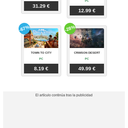
PC
31.29 €
12.99 €
-67%
-28%
TOWN TO CITY
CRIMSON DESERT
PC
PC
8.19 €
49.99 €