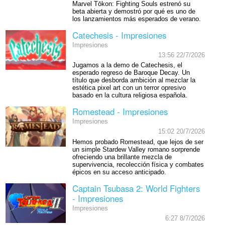
Marvel Tōkon: Fighting Souls estrenó su
beta abierta y demostró por qué es uno de
los lanzamientos más esperados de verano.
Catechesis - Impresiones
Impresiones
13:56 22/7/2026
Jugamos a la demo de Catechesis, el
esperado regreso de Baroque Decay. Un
título que desborda ambición al mezclar la
estética pixel art con un terror opresivo
basado en la cultura religiosa española.
Romestead - Impresiones
Impresiones
15:02 20/7/2026
Hemos probado Romestead, que lejos de ser
un simple Stardew Valley romano sorprende
ofreciendo una brillante mezcla de
supervivencia, recolección física y combates
épicos en su acceso anticipado.
Captain Tsubasa 2: World Fighters
- Impresiones
Impresiones
6:27 8/7/2026