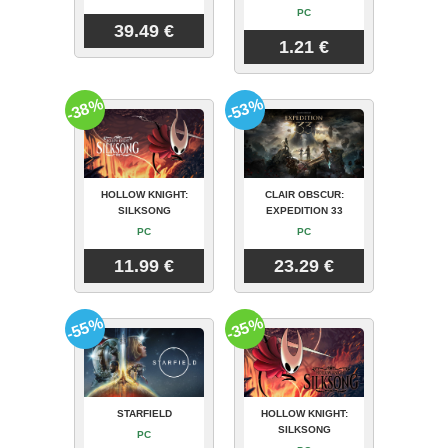
PC
39.49 €
1.21 €
-38%
-53%
HOLLOW KNIGHT:
CLAIR OBSCUR:
SILKSONG
EXPEDITION 33
PC
PC
11.99 €
23.29 €
-55%
-35%
STARFIELD
HOLLOW KNIGHT:
SILKSONG
PC