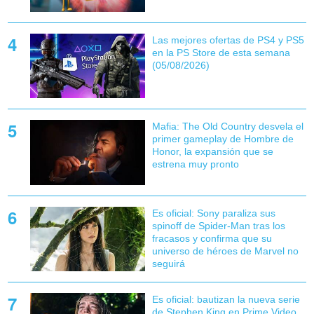
Las mejores ofertas de PS4 y PS5
en la PS Store de esta semana
(05/08/2026)
Mafia: The Old Country desvela el
primer gameplay de Hombre de
Honor, la expansión que se
estrena muy pronto
Es oficial: Sony paraliza sus
spinoff de Spider-Man tras los
fracasos y confirma que su
universo de héroes de Marvel no
seguirá
Es oficial: bautizan la nueva serie
de Stephen King en Prime Video