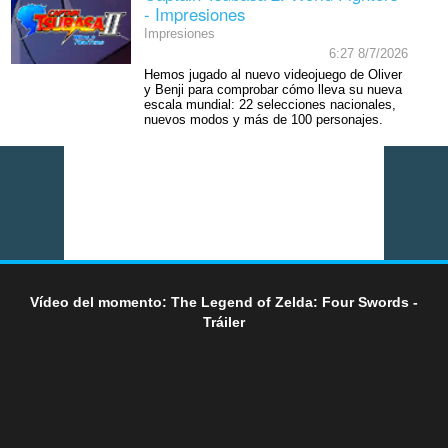
- Impresiones
Impresiones
6:27 8/7/2026
Hemos jugado al nuevo videojuego de Oliver
y Benji para comprobar cómo lleva su nueva
escala mundial: 22 selecciones nacionales,
nuevos modos y más de 100 personajes.
Vídeo del momento: The Legend of Zelda: Four Swords -
Tráiler