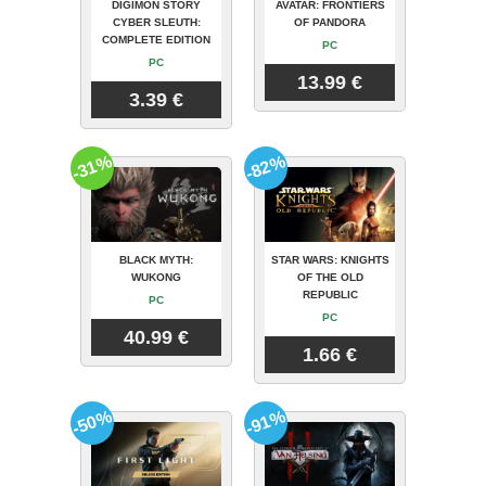
DIGIMON STORY
AVATAR: FRONTIERS
CYBER SLEUTH:
OF PANDORA
COMPLETE EDITION
PC
PC
13.99 €
3.39 €
-31%
-82%
BLACK MYTH:
STAR WARS: KNIGHTS
WUKONG
OF THE OLD
REPUBLIC
PC
PC
40.99 €
1.66 €
-50%
-91%