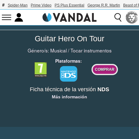
Spider-Man
Prime Video
PS Plus Essential
George R.R. Martin
Beast of 
Guitar Hero On Tour
Género/s:
Musical
/
Tocar instrumentos
Plataformas:
COMPRAR
Ficha técnica de la versión
NDS
Más información