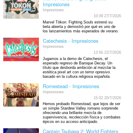
Impresiones
Impresiones
10:09 27/7/2026
Marvel Tōkon: Fighting Souls estrenó su
beta abierta y demostró por qué es uno de
los lanzamientos más esperados de verano.
Catechesis - Impresiones
Impresiones
13:56 22/7/2026
Jugamos a la demo de Catechesis, el
esperado regreso de Baroque Decay. Un
título que desborda ambición al mezclar la
estética pixel art con un terror opresivo
basado en la cultura religiosa española.
Romestead - Impresiones
Impresiones
15:02 20/7/2026
Hemos probado Romestead, que lejos de ser
un simple Stardew Valley romano sorprende
ofreciendo una brillante mezcla de
supervivencia, recolección física y combates
épicos en su acceso anticipado.
Captain Tsubasa 2: World Fighters