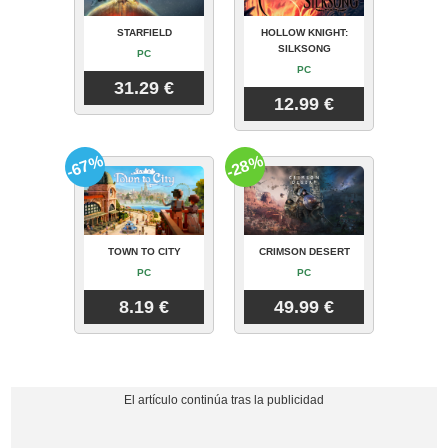
STARFIELD
HOLLOW KNIGHT:
SILKSONG
PC
PC
31.29 €
12.99 €
-67%
-28%
TOWN TO CITY
CRIMSON DESERT
PC
PC
8.19 €
49.99 €