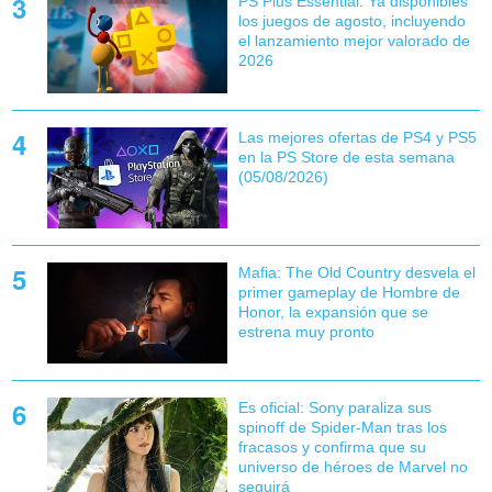
PS Plus Essential: Ya disponibles
los juegos de agosto, incluyendo
el lanzamiento mejor valorado de
2026
Las mejores ofertas de PS4 y PS5
en la PS Store de esta semana
(05/08/2026)
Mafia: The Old Country desvela el
primer gameplay de Hombre de
Honor, la expansión que se
estrena muy pronto
Es oficial: Sony paraliza sus
spinoff de Spider-Man tras los
fracasos y confirma que su
universo de héroes de Marvel no
seguirá