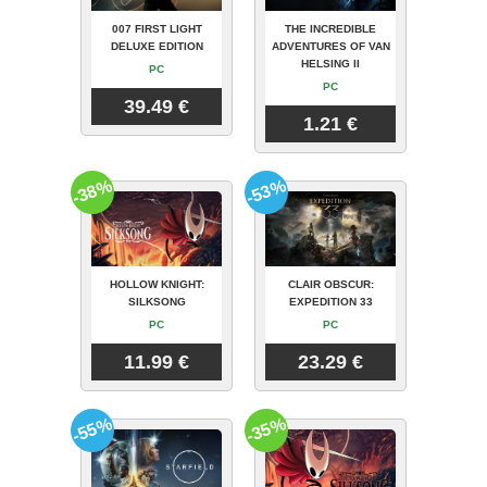
007 FIRST LIGHT
THE INCREDIBLE
DELUXE EDITION
ADVENTURES OF VAN
HELSING II
PC
PC
39.49 €
1.21 €
-38%
-53%
HOLLOW KNIGHT:
CLAIR OBSCUR:
SILKSONG
EXPEDITION 33
PC
PC
11.99 €
23.29 €
-55%
-35%