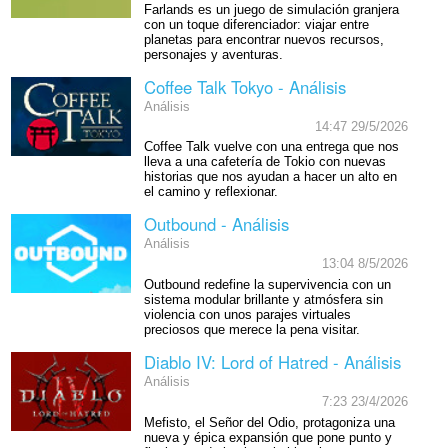
Farlands es un juego de simulación granjera
con un toque diferenciador: viajar entre
planetas para encontrar nuevos recursos,
personajes y aventuras.
Coffee Talk Tokyo - Análisis
Análisis
14:47 29/5/2026
Coffee Talk vuelve con una entrega que nos
lleva a una cafetería de Tokio con nuevas
historias que nos ayudan a hacer un alto en
el camino y reflexionar.
Outbound - Análisis
Análisis
13:04 8/5/2026
Outbound redefine la supervivencia con un
sistema modular brillante y atmósfera sin
violencia con unos parajes virtuales
preciosos que merece la pena visitar.
Diablo IV: Lord of Hatred - Análisis
Análisis
7:23 23/4/2026
Mefisto, el Señor del Odio, protagoniza una
nueva y épica expansión que pone punto y