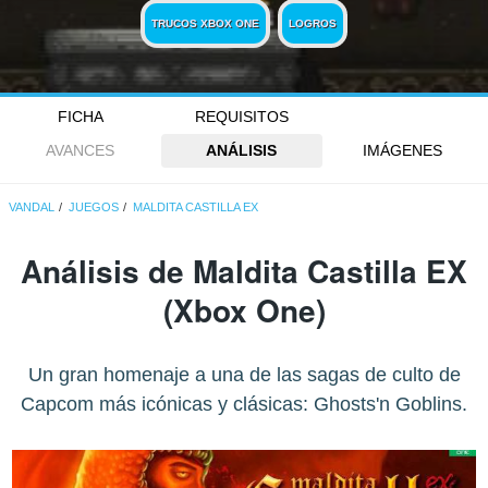
TRUCOS XBOX ONE
LOGROS
FICHA
REQUISITOS
AVANCES
ANÁLISIS
IMÁGENES
VANDAL
JUEGOS
MALDITA CASTILLA EX
Análisis de
Maldita Castilla EX
(Xbox One)
Un gran homenaje a una de las sagas de culto de
Capcom más icónicas y clásicas: Ghosts'n Goblins.