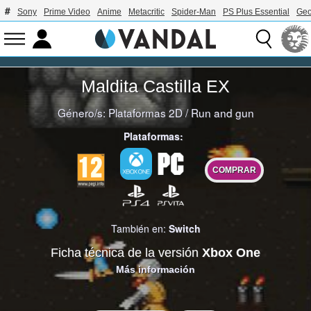
Sony
Prime Video
Anime
Metacritic
Spider-Man
PS Plus Essential
Geo
Maldita Castilla EX
Género/s:
Plataformas 2D
/
Run and gun
Plataformas:
COMPRAR
También en:
Switch
Ficha técnica de la versión
Xbox One
Más información