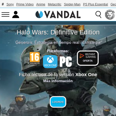
Sony
Prime Video
Anime
Metacritic
Spider-Man
PS Plus Essential
Geo
Halo Wars: Definitive Edition
Género/s:
Estrategia en tiempo real
/
Estrategia
Plataformas:
OFERTA
Ficha técnica de la versión
Xbox One
Más información
LOGROS