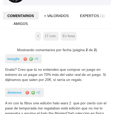
COMENTARIOS
+ VALORADOS
EXPERTOS
(1)
AMIGOS
<
17
com.
En foros
Mostrando comentarios por fecha (página
2
de
2
)
tonyjfc
+0
Gratis? Creo que tú no entiendes que comprar un juego en
estreno es un pagar un 70% más del valor real de un juego. Si
dijéramos que salen por 20€, sí sería un regalo.
demono
+0
A mí con la Xbox one edición halo wars 2 que por cierto con el
pase de temporada me regalaban está edición que no me lo
esperaba y encima el halo the MasterChef colección en físico