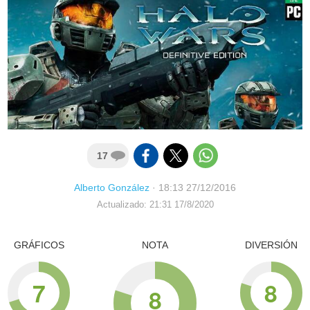
17
Alberto González
·
18:13 27/12/2016
Actualizado: 21:31 17/8/2020
GRÁFICOS
NOTA
DIVERSIÓN
7
8
8