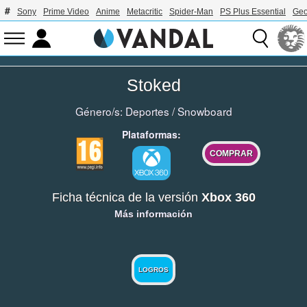
Sony
Prime Video
Anime
Metacritic
Spider-Man
PS Plus Essential
Geo
Stoked
Género/s:
Deportes
/
Snowboard
Plataformas:
COMPRAR
Ficha técnica de la versión
Xbox 360
Más información
LOGROS