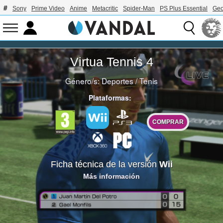
Sony
Prime Video
Anime
Metacritic
Spider-Man
PS Plus Essential
Geo
Virtua Tennis 4
Género/s:
Deportes
/
Tenis
Plataformas:
COMPRAR
Ficha técnica de la versión
Wii
Más información