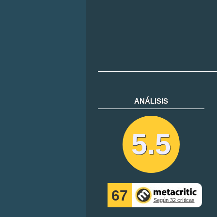
ANÁLISIS
5.5
67
Según 32 críticas