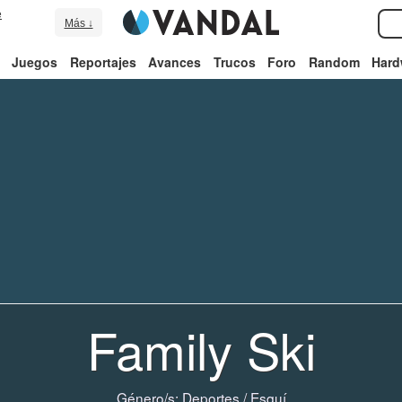
e
Más ↓
Juegos
Reportajes
Avances
Trucos
Foro
Random
Hard
Family Ski
Género/s:
Deportes
/
Esquí