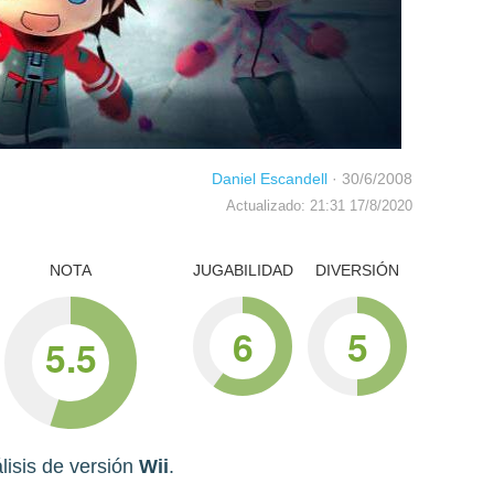
Daniel Escandell
·
30/6/2008
Actualizado: 21:31 17/8/2020
NOTA
JUGABILIDAD
DIVERSIÓN
6
5
5.5
lisis de versión
Wii
.