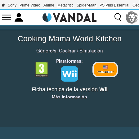
Sony
Prime Video
Anime
Metacritic
Spider-Man
PS Plus Essential
Geo
Cooking Mama World Kitchen
Género/s:
Cocinar
/
Simulación
Plataformas:
COMPRAR
Ficha técnica de la versión
Wii
Más información