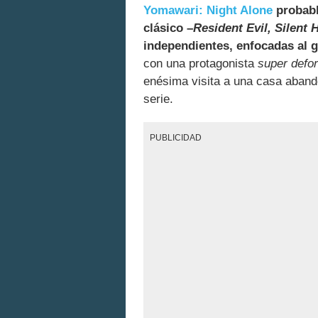
Yomawari: Night Alone
probab
clásico –
Resident Evil, Silent H
independientes, enfocadas al go
con una protagonista
super defo
enésima visita a una casa abando
serie.
PUBLICIDAD