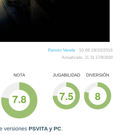
Ramón Varela
·
10:08 19/10/2016
Actualizado: 21:31 17/8/2020
NOTA
JUGABILIDAD
DIVERSIÓN
7.5
8
7.8
de versiones
PSVITA y PC
.