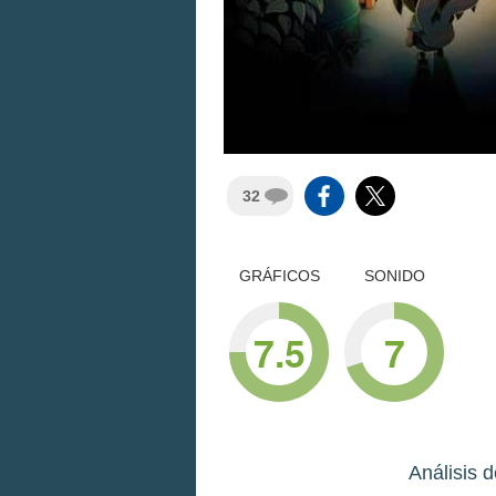
32
GRÁFICOS
SONIDO
7.5
7
Análisis 