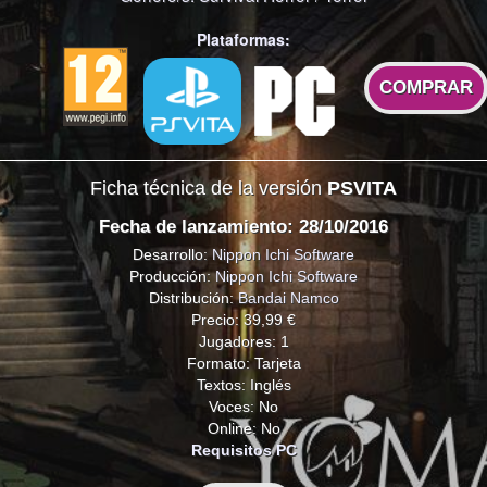
Plataformas:
COMPRAR
Ficha técnica de la versión
PSVITA
Fecha de lanzamiento: 28/10/2016
Desarrollo:
Nippon Ichi Software
Producción:
Nippon Ichi Software
Distribución:
Bandai Namco
Precio: 39,99 €
Jugadores: 1
Formato: Tarjeta
Textos: Inglés
Voces: No
Online: No
Requisitos PC