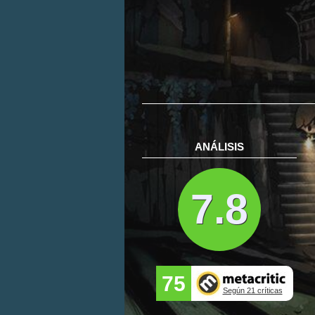
ANÁLISIS
7.8
75
Según 21 críticas