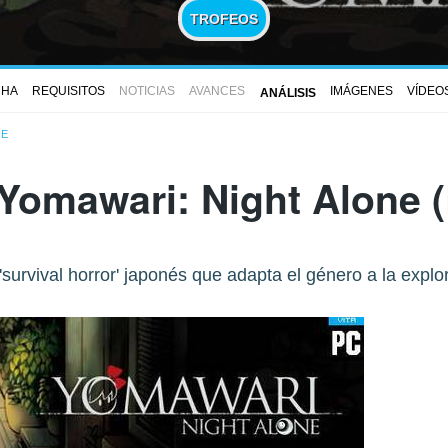
TROFEOS
CHA
REQUISITOS
NOTICIAS
AVANCES
IMÁGENES
VÍDEO
ANÁLISIS
NE
Yomawari: Night Alone
(
 'survival horror' japonés que adapta el género a la explo