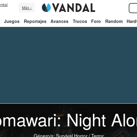
ntial
Más ↓
Juegos
Reportajes
Avances
Trucos
Foro
Random
Hard
mawari: Night Al
Género/s:
Survival Horror
/
Terror