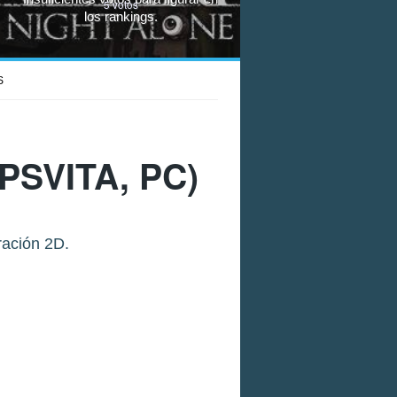
5
votos
los rankings.
S
PSVITA, PC)
ración 2D.