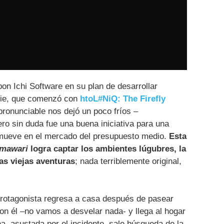
on Ichi Software en su plan de desarrollar
ndie, que comenzó con
htoL#NiQ: The Firefly
pronunciable nos dejó un poco fríos –
ero sin duda fue una buena iniciativa para una
mueve en el mercado del presupuesto medio.
Esta
mawari
logra captar los ambientes lúgubres, la
as viejas aventuras
; nada terriblemente original,
protagonista regresa a casa después de pasear
on él –no vamos a desvelar nada- y llega al hogar
a, asustada por el incidente, sale búsqueda de la