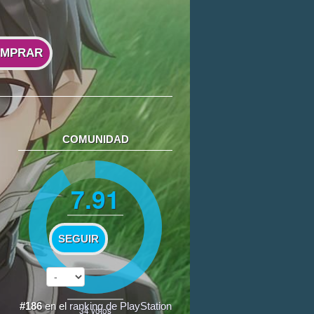
MPRAR
COMUNIDAD
7.91
SEGUIR
#186
en el
ranking de PlayStation
34
votos