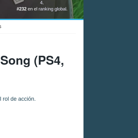
4
.
#232
en el
ranking global
.
S
 Song
(PS4,
 rol de acción.