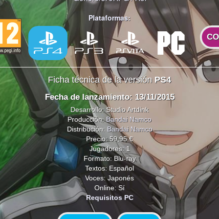
Plataformas:
CO
Ficha técnica de la versión
PS4
Fecha de lanzamiento: 13/11/2015
Desarrollo: Studio Artdink
Producción:
Bandai Namco
Distribución:
Bandai Namco
Precio: 59,95 €
Jugadores: 1
Formato: Blu-ray
Textos: Español
Voces: Japonés
Online: Sí
Requisitos PC