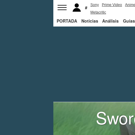
Sony
Prime Video
Anim
Metacritic
PORTADA
Noticias
Análisis
Guías
Swor