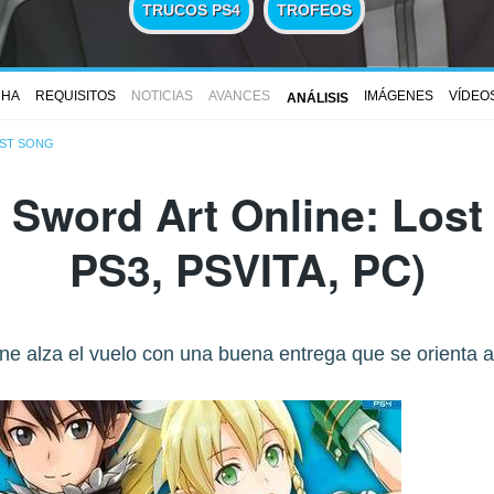
TRUCOS PS4
TROFEOS
CHA
REQUISITOS
NOTICIAS
AVANCES
IMÁGENES
VÍDEO
ANÁLISIS
OST SONG
e
Sword Art Online: Lost
PS3, PSVITA, PC)
ne alza el vuelo con una buena entrega que se orienta al