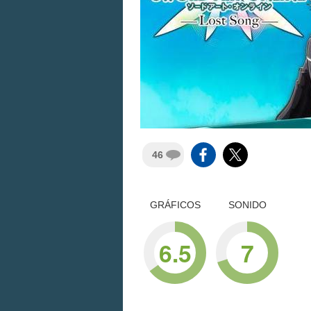
46
GRÁFICOS
SONIDO
6.5
7