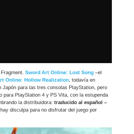
w Fragment.
Sword Art Online: Lost Song
–el
t Online: Hollow Realization
, todavía en
n Japón para las tres consolas PlayStation, pero
lo para PlayStation 4 y PS Vita, con la estupenda
mbrando la distribuidora:
traducido al español –
 hay disculpa para no disfrutar del juego por