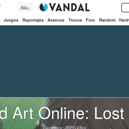
e
Más ↓
Juegos
Reportajes
Avances
Trucos
Foro
Random
Hard
d Art Online: Lost
Género/s:
JRPG
/
Rol