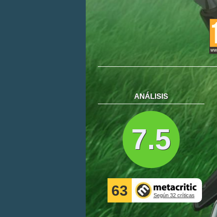
ANÁLISIS
7.5
63
Según 32 críticas