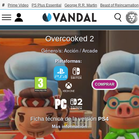
Prime Video
PS Plus Essential
George R.R. Martin
Beast of Reincarnation
Overcooked 2
Género/s:
Acción
/
Arcade
Plataformas:
COMPRAR
Ficha técnica de la versión
PS4
Más información