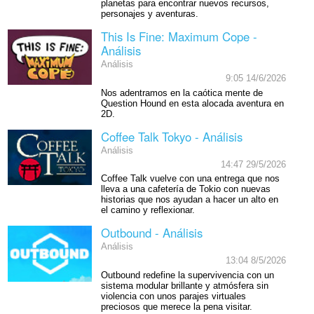
planetas para encontrar nuevos recursos,
personajes y aventuras.
This Is Fine: Maximum Cope -
Análisis
Análisis
9:05 14/6/2026
Nos adentramos en la caótica mente de
Question Hound en esta alocada aventura en
2D.
Coffee Talk Tokyo - Análisis
Análisis
14:47 29/5/2026
Coffee Talk vuelve con una entrega que nos
lleva a una cafetería de Tokio con nuevas
historias que nos ayudan a hacer un alto en
el camino y reflexionar.
Outbound - Análisis
Análisis
13:04 8/5/2026
Outbound redefine la supervivencia con un
sistema modular brillante y atmósfera sin
violencia con unos parajes virtuales
preciosos que merece la pena visitar.