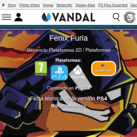
Sony
Prime Video
Anime
Metacritic
Spider-Man
PS Plus Essential
Geo
Fenix Furia
Género/s:
Plataformas 2D
/
Plataformas
Plataformas:
COMPRAR
Cancelado en
PSVITA
Ficha técnica de la versión
PS4
Más información