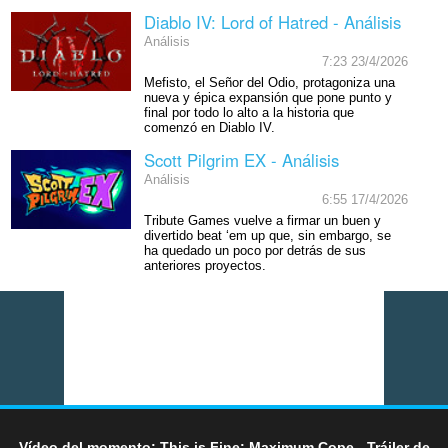
Diablo IV: Lord of Hatred - Análisis
Análisis
7:23 23/4/2026
Mefisto, el Señor del Odio, protagoniza una
nueva y épica expansión que pone punto y
final por todo lo alto a la historia que
comenzó en Diablo IV.
Scott Pilgrim EX - Análisis
Análisis
6:55 17/4/2026
Tribute Games vuelve a firmar un buen y
divertido beat ‘em up que, sin embargo, se
ha quedado un poco por detrás de sus
anteriores proyectos.
Vídeo del momento: This is Fine: Maximum Cope - Tráiler de