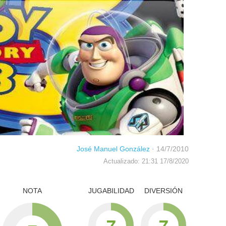
José Manuel González
·
14/7/2010
Actualizado: 21:31 17/8/2020
NOTA
JUGABILIDAD
DIVERSIÓN
7
7