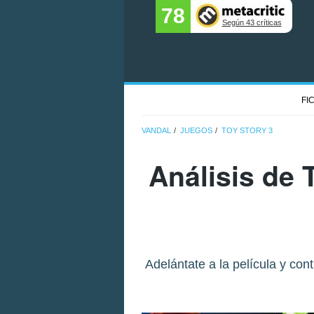
78
Según 43 críticas
FI
VANDAL
JUEGOS
TOY STORY 3
Análisis de
Adelántate a la película y con