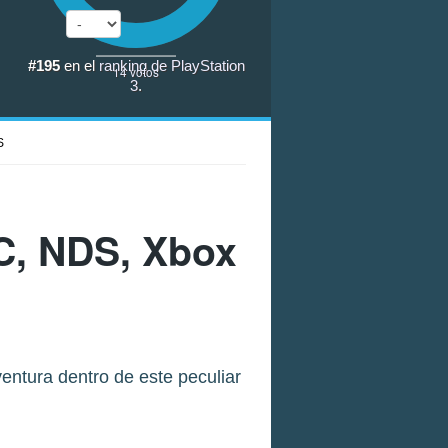
#195
en el
ranking de PlayStation
14
votos
3
.
S
C, NDS, Xbox
ventura dentro de este peculiar