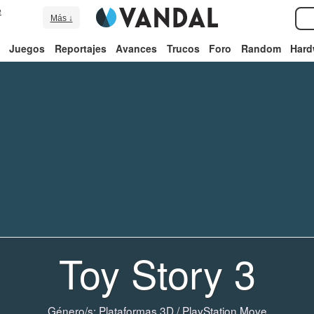
e
Más ↓
Juegos
Reportajes
Avances
Trucos
Foro
Random
Hard
Toy Story 3
Género/s:
Plataformas 3D
/
PlayStation Move