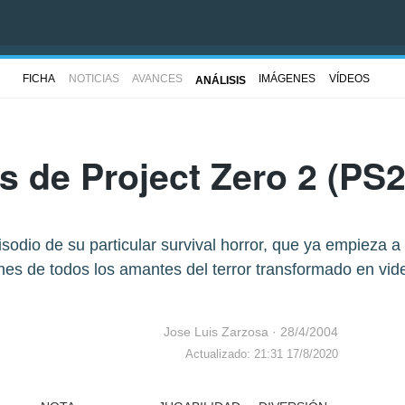
FICHA
NOTICIAS
AVANCES
IMÁGENES
VÍDEOS
ANÁLISIS
is de
Project Zero 2
(PS2
odio de su particular survival horror, que ya empieza a
nes de todos los amantes del terror transformado en vid
Jose Luis Zarzosa
·
28/4/2004
Actualizado: 21:31 17/8/2020