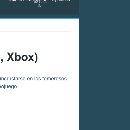
102
votos
2
.
, Xbox)
 incrustarse en los temerosos
eojuego