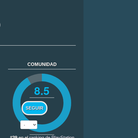
COMUNIDAD
8.5
SEGUIR
#39
en el
ranking de PlayStation