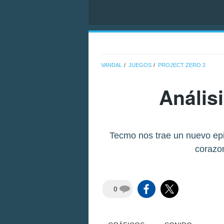
VANDAL
JUEGOS
PROJECT ZERO 2
Anális
Tecmo nos trae un nuevo epis
corazo
0