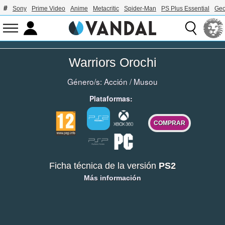
Sony
Prime Video
Anime
Metacritic
Spider-Man
PS Plus Essential
Geo
Warriors Orochi
Género/s:
Acción
/
Musou
Plataformas:
COMPRAR
Ficha técnica de la versión
PS2
Más información