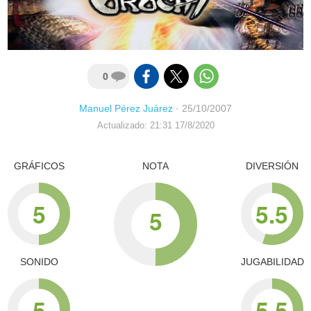
0
Manuel Pérez Juárez
·
25/10/2007
Actualizado: 21:31 17/8/2020
GRÁFICOS
NOTA
DIVERSIÓN
5
5.5
5
SONIDO
JUGABILIDAD
5
5.5