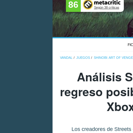
86
Según 38 críticas
FI
VANDAL
JUEGOS
SHINOBI: ART OF VENG
Análisis
S
regreso posi
Xbox
Los creadores de Streets 