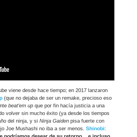
cube viene desde hace tiempo; en 2017 lanzaron
p
(que no dejaba de ser un remake, precioso eso
ante
beat'em up
que por fin hacía justicia a una
do volver sin mucho éxito (ya desde los tiempos
ño del ninja, y si
Ninja Gaiden
pisa fuerte con
iejo Joe Mushashi no iba a ser menos.
Shinobi:
e podríamos desear de su retorno... e incluso