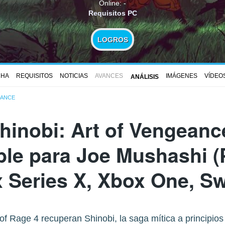
Online: -
Requisitos PC
LOGROS
CHA
REQUISITOS
NOTICIAS
AVANCES
IMÁGENES
VÍDEO
ANÁLISIS
EANCE
hinobi: Art of Vengeanc
ble para Joe Mushashi (
 Series X, Xbox One, Sw
of Rage 4 recuperan Shinobi, la saga mítica a principios