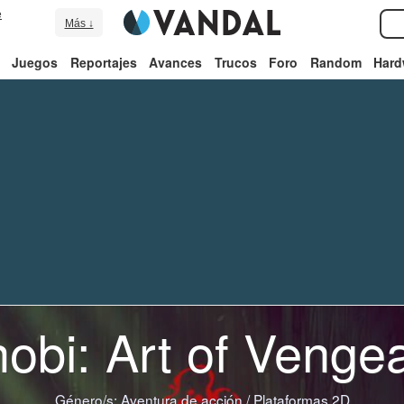
e
Más ↓
Juegos
Reportajes
Avances
Trucos
Foro
Random
Hard
nobi: Art of Venge
Género/s:
Aventura de acción
/
Plataformas 2D