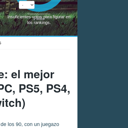
Insuficientes votos para figurar en
2
votos
los rankings.
S
e
: el mejor
PC, PS5, PS4,
itch)
 de los 90, con un juegazo