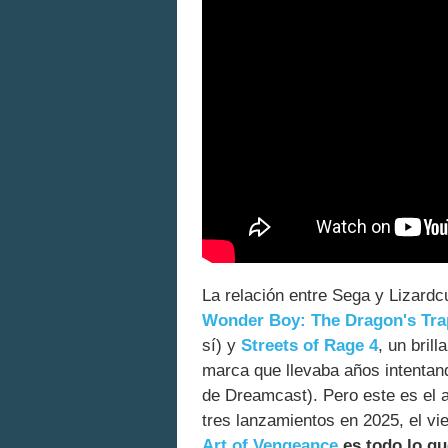
La relación entre Sega y Lizard
Wonder Boy: The Dragon's Tra
sí) y
Streets of Rage 4
, un brill
marca que llevaba años intentan
de Dreamcast). Pero este es el a
tres lanzamientos en 2025, el v
Art of Vengeance
es todo lo qu