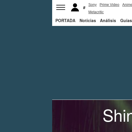
Sony
Prime Video
Anim
Metacritic
PORTADA
Noticias
Análisis
Guías
Shi