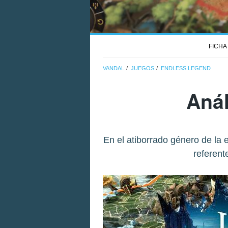
FICHA
VANDAL
JUEGOS
ENDLESS LEGEND
Anál
En el atiborrado género de la
referent