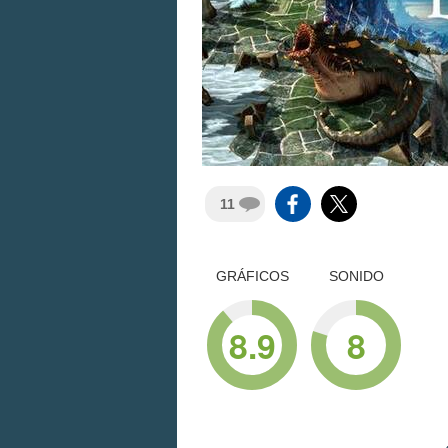
11
GRÁFICOS
SONIDO
8.9
8