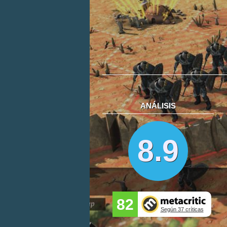
ANÁLISIS
8.9
82
Según 37 críticas