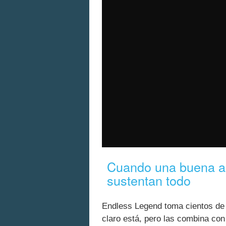
Cuando una buena am
sustentan todo
Endless Legend toma cientos de 
claro está, pero las combina con