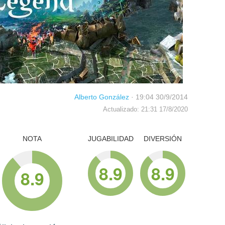
Alberto González
·
19:04 30/9/2014
Actualizado: 21:31 17/8/2020
NOTA
JUGABILIDAD
DIVERSIÓN
8.9
8.9
8.9