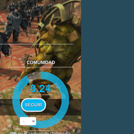
COMUNIDAD
8.24
SEGUIR
#95
en el
ranking de Ordenador
.