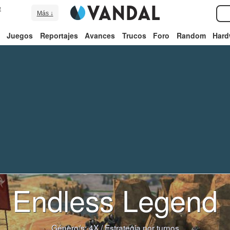
e
Más ↓
Juegos
Reportajes
Avances
Trucos
Foro
Random
Hard
Endless Legend
Género/s:
4X
/
Estrategia por turnos