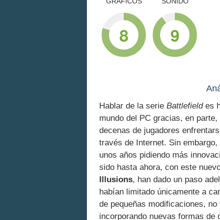
GRÁFICOS
SONIDO
8
9
Aná
Hablar de la serie
Battlefield
es h
mundo del PC gracias, en parte,
decenas de jugadores enfrentars
través de Internet. Sin embargo, 
unos años pidiendo más innovaci
sido hasta ahora, con este nuev
Illusions
, han dado un paso adel
habían limitado únicamente a cam
de pequeñas modificaciones, no 
incorporando nuevas formas de dis