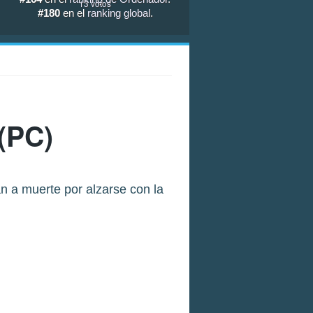
13
votos
#180
en el
ranking global
.
(PC)
n a muerte por alzarse con la