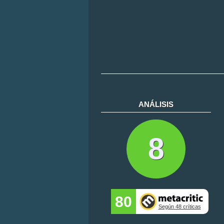
ANÁLISIS
8
80
Según 48 críticas