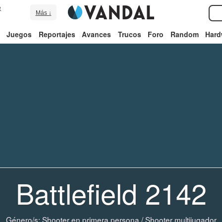
e
Más ↓
Juegos
Reportajes
Avances
Trucos
Foro
Random
Hard
Battlefield 2142
Género/s:
Shooter en primera persona
/
Shooter multijugador