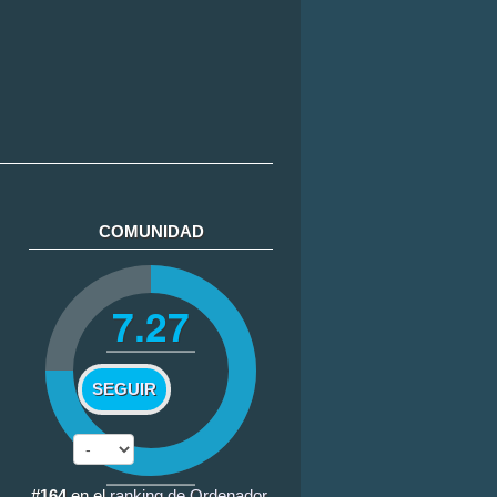
COMUNIDAD
7.27
SEGUIR
#164
en el
ranking de Ordenador
.