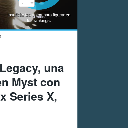
Insuficientes votos para figurar en
1
votos
los rankings.
S
 Legacy
, una
 en Myst con
x Series X,