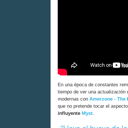
En una época de constantes rema
tiempo de ver una actualización
modernas con
Amerzone - The 
que no pretende tocar el aspect
influyente
Myst
.
"Lleva el huevo de l