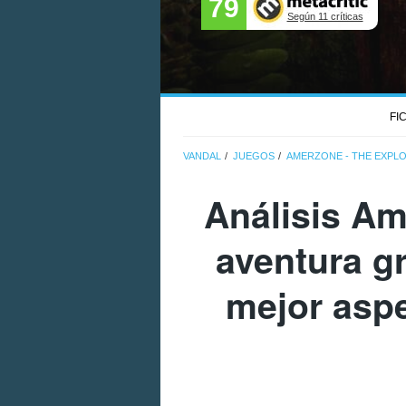
79
Según 11 críticas
FI
VANDAL
JUEGOS
AMERZONE - THE EXPL
Análisis
Ame
aventura gr
mejor aspe