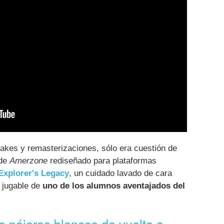
kes y remasterizaciones, sólo era cuestión de
 de
Amerzone
rediseñado para plataformas
Explorer's Legacy
, un cuidado lavado de cara
o jugable de
uno de los alumnos aventajados del
os pájaros blancos de vuelta a