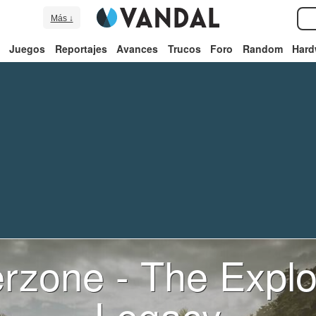
Más ↓
Juegos
Reportajes
Avances
Trucos
Foro
Random
Hard
zone - The Explo
Legacy