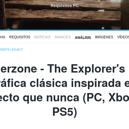
Requisitos PC
CHA
REQUISITOS
NOTICIAS
AVANCES
IMÁGENES
VÍDEO
ANÁLISIS
ORER'S LEGACY
rzone - The Explorer's
áfica clásica inspirada
cto que nunca (PC, Xbo
PS5)