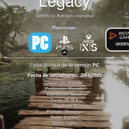
Género/s:
Aventura narrativa
Plataformas:
OFERT
Ficha técnica de la versión
PC
Fecha de lanzamiento: 24/4/2025
Desarrollo:
Microids
Producción:
Microids
Distribución: Steam
Precio: 39.99 €
Jugadores: 1
Formato: Descarga
Textos: Español
Voces: Inglés
Online: -