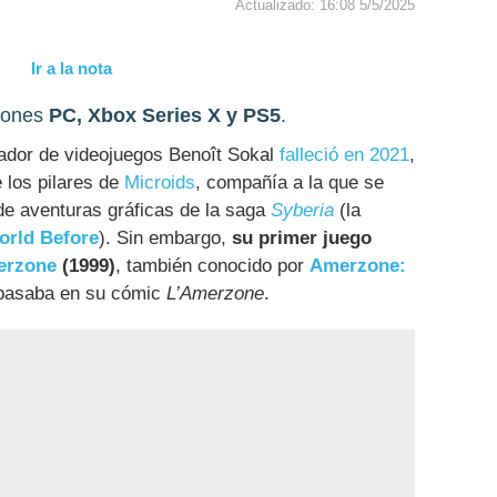
Actualizado: 16:08 5/5/2025
Ir a la nota
siones
PC, Xbox Series X y PS5
.
llador de videojuegos Benoît Sokal
falleció en 2021
,
 los pilares de
Microids
, compañía a la que se
de aventuras gráficas de la saga
Syberia
(la
orld Before
). Sin embargo,
su primer juego
erzone
(1999)
, también conocido por
Amerzone:
 basaba en su cómic
L’Amerzone
.