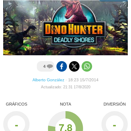
4
Alberto González
·
18:23 15/7/2014
Actualizado: 21:31 17/8/2020
GRÁFICOS
NOTA
DIVERSIÓN
-
-
7.8