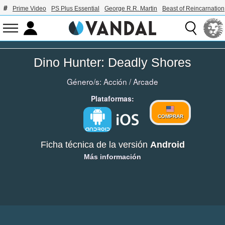
Prime Video
PS Plus Essential
George R.R. Martin
Beast of Reincarnation
Dino Hunter: Deadly Shores
Género/s:
Acción
/
Arcade
Plataformas:
COMPRAR
Ficha técnica de la versión
Android
Más información