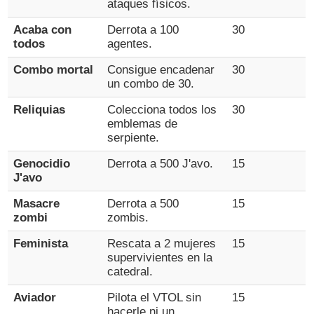
ataques físicos.
Acaba con
Derrota a 100
30
todos
agentes.
Combo mortal
Consigue encadenar
30
un combo de 30.
Reliquias
Colecciona todos los
30
emblemas de
serpiente.
Genocidio
Derrota a 500 J'avo.
15
J'avo
Masacre
Derrota a 500
15
zombi
zombis.
Feminista
Rescata a 2 mujeres
15
supervivientes en la
catedral.
Aviador
Pilota el VTOL sin
15
hacerle ni un