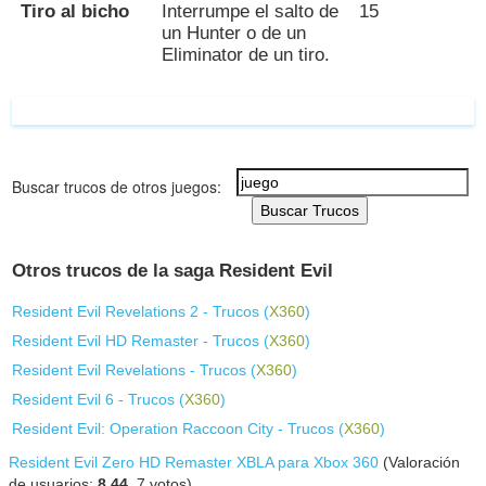
Tiro al bicho
Interrumpe el salto de
15
un Hunter o de un
Eliminator de un tiro.
Buscar trucos de otros juegos:
Buscar Trucos
Otros trucos de la saga Resident Evil
Resident Evil Revelations 2 - Trucos (
X360
)
Resident Evil HD Remaster - Trucos (
X360
)
Resident Evil Revelations - Trucos (
X360
)
Resident Evil 6 - Trucos (
X360
)
Resident Evil: Operation Raccoon City - Trucos (
X360
)
Resident Evil Zero HD Remaster XBLA para Xbox 360
(Valoración
de usuarios:
8.44
,
7
votos)