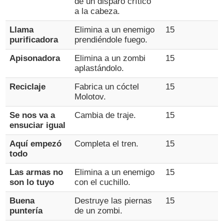
de un disparo crítico
a la cabeza.
Llama
Elimina a un enemigo
15
purificadora
prendiéndole fuego.
Apisonadora
Elimina a un zombi
15
aplastándolo.
Reciclaje
Fabrica un cóctel
15
Molotov.
Se nos va a
Cambia de traje.
15
ensuciar igual
Aquí empezó
Completa el tren.
15
todo
Las armas no
Elimina a un enemigo
15
son lo tuyo
con el cuchillo.
Buena
Destruye las piernas
15
puntería
de un zombi.