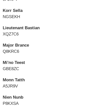
Korr Sella
NGSEKH
Lieutenant Bastian
XQZ7C6
Major Brance
Q8KRC6
Mi'no Teest
GBE8ZC
Monn Tatth
A5JR9V
Nien Nunb
P8KXSA