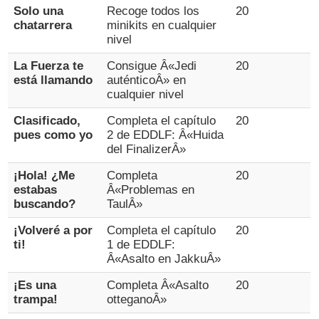
Solo una
Recoge todos los
20
chatarrera
minikits en cualquier
nivel
La Fuerza te
Consigue Â«Jedi
20
está llamando
auténticoÂ» en
cualquier nivel
Clasificado,
Completa el capítulo
20
pues como yo
2 de EDDLF: Â«Huida
del FinalizerÂ»
¡Hola! ¿Me
Completa
20
estabas
Â«Problemas en
buscando?
TaulÂ»
¡Volveré a por
Completa el capítulo
20
ti!
1 de EDDLF:
Â«Asalto en JakkuÂ»
¡Es una
Completa Â«Asalto
20
trampa!
otteganoÂ»