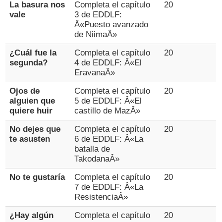
La basura nos
Completa el capítulo
20
vale
3 de EDDLF:
Â«Puesto avanzado
de NiimaÂ»
¿Cuál fue la
Completa el capítulo
20
segunda?
4 de EDDLF: Â«El
EravanaÂ»
Ojos de
Completa el capítulo
20
alguien que
5 de EDDLF: Â«El
quiere huir
castillo de MazÂ»
No dejes que
Completa el capítulo
20
te asusten
6 de EDDLF: Â«La
batalla de
TakodanaÂ»
No te gustaría
Completa el capítulo
20
7 de EDDLF: Â«La
ResistenciaÂ»
¿Hay algún
Completa el capítulo
20