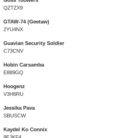
Goss Toowers
QZTZX9
GTAW-74 (Geetaw)
2YU4NX
Guavian Security Soldier
C73CNV
Hobin Carsamba
E889GQ
Hoogenz
V3H6RU
Jessika Pava
SBUSCW
Kaydel Ko Connix
9FJKF4