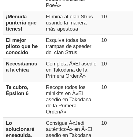
PoeÂ»
¡Menuda
Elimina al clan Strus
10
puntería que
usando la manera
tienes!
más apestosa
El mejor
Esquiva todas las
10
piloto que he
trampas de speeder
conocido
del clan Strus
Necesitamos
Completa Â«El asedio
10
a la chica
en Takodana de la
Primera OrdenÂ»
Te cubro,
Recoge todos los
10
Épsilon 6
minikits en Â«El
asedio en Takodana
de la Primera
OrdenÂ»
Lo
Consigue Â«Jedi
10
solucionaré
auténticoÂ» en Â«El
enseguida,
asedio en Takodana