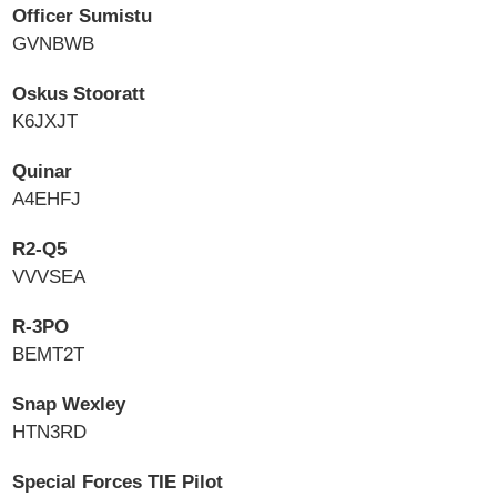
Officer Sumistu
GVNBWB
Oskus Stooratt
K6JXJT
Quinar
A4EHFJ
R2-Q5
VVVSEA
R-3PO
BEMT2T
Snap Wexley
HTN3RD
Special Forces TIE Pilot