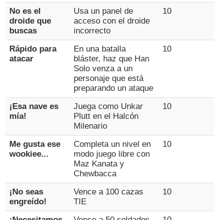
No es el
Usa un panel de
10
droide que
acceso con el droide
buscas
incorrecto
Rápido para
En una batalla
10
atacar
bláster, haz que Han
Solo venza a un
personaje que está
preparando un ataque
¡Esa nave es
Juega como Unkar
10
mía!
Plutt en el Halcón
Milenario
Me gusta ese
Completa un nivel en
10
wookiee...
modo juego libre con
Maz Kanata y
Chewbacca
¡No seas
Vence a 100 cazas
10
engreído!
TIE
¡Necesitamos
Vence a 50 soldados
10