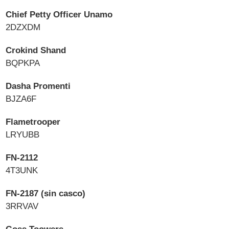
Chief Petty Officer Unamo
2DZXDM
Crokind Shand
BQPKPA
Dasha Promenti
BJZA6F
Flametrooper
LRYUBB
FN-2112
4T3UNK
FN-2187 (sin casco)
3RRVAV