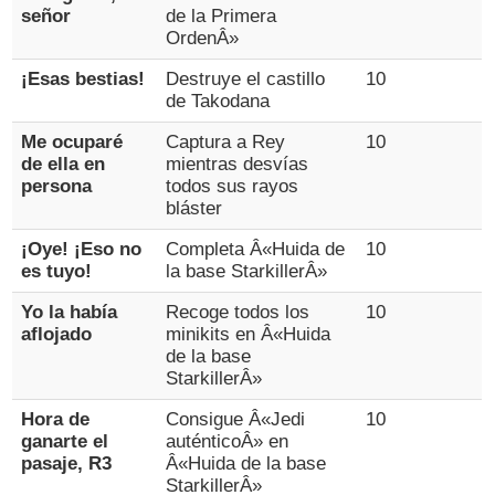
señor
de la Primera
OrdenÂ»
¡Esas bestias!
Destruye el castillo
10
de Takodana
Me ocuparé
Captura a Rey
10
de ella en
mientras desvías
persona
todos sus rayos
bláster
¡Oye! ¡Eso no
Completa Â«Huida de
10
es tuyo!
la base StarkillerÂ»
Yo la había
Recoge todos los
10
aflojado
minikits en Â«Huida
de la base
StarkillerÂ»
Hora de
Consigue Â«Jedi
10
ganarte el
auténticoÂ» en
pasaje, R3
Â«Huida de la base
StarkillerÂ»