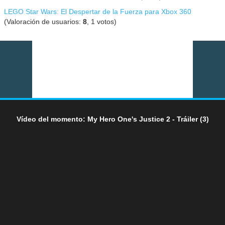
LEGO Star Wars: El Despertar de la Fuerza para Xbox 360
(Valoración de usuarios:
8
,
1
votos)
Vídeo del momento: My Hero One's Justice 2 - Tráiler (3)