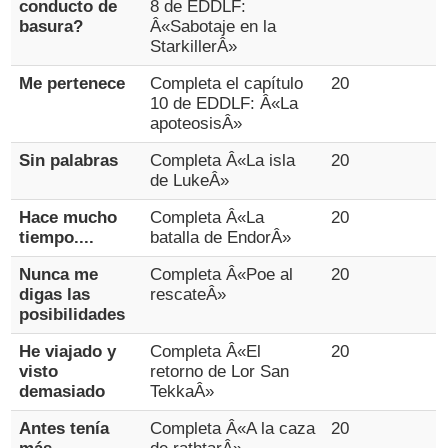
conducto de
8 de EDDLF:
basura?
Â«Sabotaje en la
StarkillerÂ»
Me pertenece
Completa el capítulo
20
10 de EDDLF: Â«La
apoteosisÂ»
Sin palabras
Completa Â«La isla
20
de LukeÂ»
Hace mucho
Completa Â«La
20
tiempo....
batalla de EndorÂ»
Nunca me
Completa Â«Poe al
20
digas las
rescateÂ»
posibilidades
He viajado y
Completa Â«El
20
visto
retorno de Lor San
demasiado
TekkaÂ»
Antes tenía
Completa Â«A la caza
20