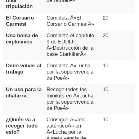
más
de rathtarÂ»
tripulación
El Corsario
Completa Â«El
20
Carmesí
Corsario CarmesíÂ»
Una bolsa de
Completa el capítulo
20
explosivos
9 de EDDLF:
Â«Destrucción de la
base StarkillerÂ»
Debo volver al
Completa Â«Lucha
10
trabajo
por la supervivencia
de PoeÂ»
Un uso para la
Recoge todos los
10
chatarra...
minikits en Â«Lucha
por la supervivencia
de PoeÂ»
¿Quién va a
Consigue Â«Jedi
10
recoger todo
auténticoÂ» en
esto?
Â«Lucha por la
supervivencia de