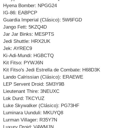
Hyena Bomber: NPGG24
IG-86: EABPCP
Guardia Imperial (Clásico): 5W6FGD
Jango Fett: 5KZQ4D
Jar Jar Binks: MESPTS
Jedi Shuttle: HRX2UK
Jek: AYREC9
Ki-Adi-Mundi: HGBCTQ
Kit Fitso: PYWJ6N
Kit Fitso's Jedi Estrella de Combate: H68D3K
Lando Calrissian (Clásico): ERAEWE
LEP Servent Droid: SM3Y9B
Lieutenant Thire: 3NEUXC
Lok Durd: TKCYUZ
Luke Skywalker (Clásico): PG73HF
Luminara Uunduli: MKUYQ8
Lurman Villager: R35Y7N
Luxury Droid: V4WMJN