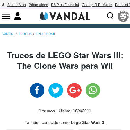
Spider-Man
Prime Video
PS Plus Essential
George R.R. Martin
Beast of 
VANDAL
TRUCOS
TRUCOS WII
Trucos de LEGO Star Wars III:
The Clone Wars para Wii
1 trucos
· Último:
16/4/2011
También conocido como
Lego Star Wars 3
.