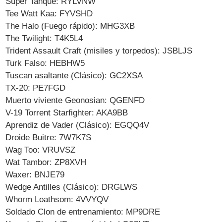
Super Tanque: RYLVNW
Tee Watt Kaa: FYVSHD
The Halo (Fuego rápido): MHG3XB
The Twilight: T4K5L4
Trident Assault Craft (misiles y torpedos): JSBLJS
Turk Falso: HEBHW5
Tuscan asaltante (Clásico): GC2XSA
TX-20: PE7FGD
Muerto viviente Geonosian: QGENFD
V-19 Torrent Starfighter: AKA9BB
Aprendiz de Vader (Clásico): EGQQ4V
Droide Buitre: 7W7K7S
Wag Too: VRUVSZ
Wat Tambor: ZP8XVH
Waxer: BNJE79
Wedge Antilles (Clásico): DRGLWS
Whorm Loathsom: 4VVYQV
Soldado Clon de entrenamiento: MP9DRE