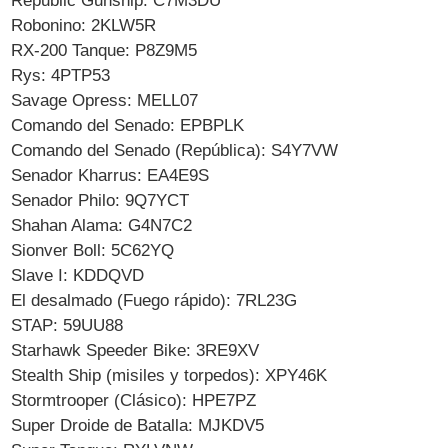
Republic Gunship: C7M3DU
Robonino: 2KLW5R
RX-200 Tanque: P8Z9M5
Rys: 4PTP53
Savage Opress: MELL07
Comando del Senado: EPBPLK
Comando del Senado (República): S4Y7VW
Senador Kharrus: EA4E9S
Senador Philo: 9Q7YCT
Shahan Alama: G4N7C2
Sionver Boll: 5C62YQ
Slave I: KDDQVD
El desalmado (Fuego rápido): 7RL23G
STAP: 59UU88
Starhawk Speeder Bike: 3RE9XV
Stealth Ship (misiles y torpedos): XPY46K
Stormtrooper (Clásico): HPE7PZ
Super Droide de Batalla: MJKDV5