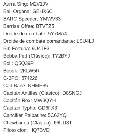
Aurra Sing: M2V1JV
Bail Organa: GEHX6C
BARC Speeder: YMWV33
Barriss Offee: BTVTZ5
Droide de combate: 5Y7MA4
Droide de combate comandante: LSU4LJ
Bib Fortuna: 9U4TF3
Bobba Fett (Clásico): TY2BYJ
Boil: Q5Q39P
Bossk: 2KLW5R
C-3PO: 574226
Cad Bane: NHME85
Capitán Antilles (Clásico): D8SNGJ
Capitán Rex: MW3QYH
Capitán Typho: GD6FX3
Canciller Palpatine: 5C62YQ
Chewbacca (Clásico): 66UU3T
Piloto clon: HQ7BVD