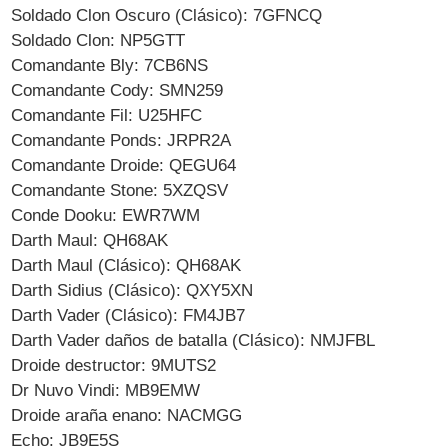
Soldado Clon Oscuro (Clásico): 7GFNCQ
Soldado Clon: NP5GTT
Comandante Bly: 7CB6NS
Comandante Cody: SMN259
Comandante Fil: U25HFC
Comandante Ponds: JRPR2A
Comandante Droide: QEGU64
Comandante Stone: 5XZQSV
Conde Dooku: EWR7WM
Darth Maul: QH68AK
Darth Maul (Clásico): QH68AK
Darth Sidius (Clásico): QXY5XN
Darth Vader (Clásico): FM4JB7
Darth Vader daños de batalla (Clásico): NMJFBL
Droide destructor: 9MUTS2
Dr Nuvo Vindi: MB9EMW
Droide araña enano: NACMGG
Echo: JB9E5S