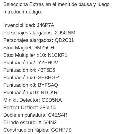
Selecciona Extras en el menú de pausa y luego
Introducir código.
Invencibilidad: J46P7A
Personajes alargados: 2D5GNM
Personajes alargados: QD2C31
Stud Magnet: 6MZ5CH
Stud Multiplier x10: N1CKR1
Puntuación x2: YZPHUV
Puntuación x4: 43T5E5
Puntuación x6: SEBHGR
Puntuación x8: BYFSAQ
Puntuación x10: N1CKR1
Minikit Detector: CSD5NA
Perfect Deflect: 3F5L56
Doble empuñadura: C4ES4R
El lado oscuro: X1V4N2
Construcción rápida: GCHP7S