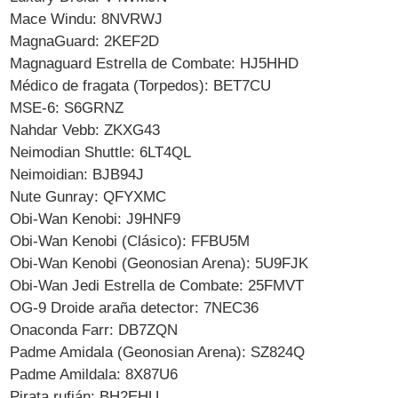
Mace Windu: 8NVRWJ
MagnaGuard: 2KEF2D
Magnaguard Estrella de Combate: HJ5HHD
Médico de fragata (Torpedos): BET7CU
MSE-6: S6GRNZ
Nahdar Vebb: ZKXG43
Neimodian Shuttle: 6LT4QL
Neimoidian: BJB94J
Nute Gunray: QFYXMC
Obi-Wan Kenobi: J9HNF9
Obi-Wan Kenobi (Clásico): FFBU5M
Obi-Wan Kenobi (Geonosian Arena): 5U9FJK
Obi-Wan Jedi Estrella de Combate: 25FMVT
OG-9 Droide araña detector: 7NEC36
Onaconda Farr: DB7ZQN
Padme Amidala (Geonosian Arena): SZ824Q
Padme Amildala: 8X87U6
Pirata rufián: BH2EHU