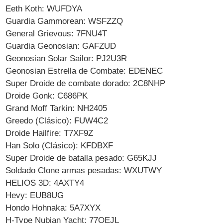
Eeth Koth: WUFDYA
Guardia Gammorean: WSFZZQ
General Grievous: 7FNU4T
Guardia Geonosian: GAFZUD
Geonosian Solar Sailor: PJ2U3R
Geonosian Estrella de Combate: EDENEC
Super Droide de combate dorado: 2C8NHP
Droide Gonk: C686PK
Grand Moff Tarkin: NH2405
Greedo (Clásico): FUW4C2
Droide Hailfire: T7XF9Z
Han Solo (Clásico): KFDBXF
Super Droide de batalla pesado: G65KJJ
Soldado Clone armas pesadas: WXUTWY
HELIOS 3D: 4AXTY4
Hevy: EUB8UG
Hondo Hohnaka: 5A7XYX
H-Type Nubian Yacht: 77QEJL