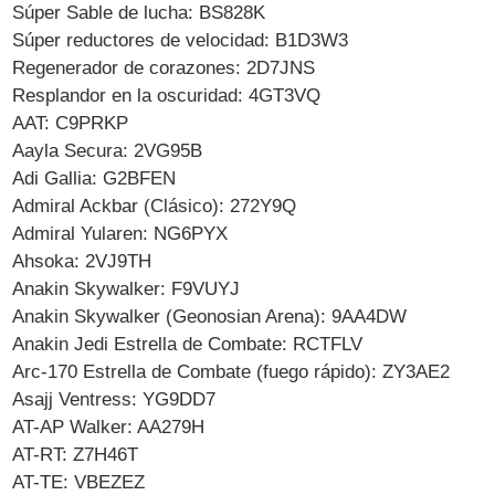
Súper Sable de lucha: BS828K
Súper reductores de velocidad: B1D3W3
Regenerador de corazones: 2D7JNS
Resplandor en la oscuridad: 4GT3VQ
AAT: C9PRKP
Aayla Secura: 2VG95B
Adi Gallia: G2BFEN
Admiral Ackbar (Clásico): 272Y9Q
Admiral Yularen: NG6PYX
Ahsoka: 2VJ9TH
Anakin Skywalker: F9VUYJ
Anakin Skywalker (Geonosian Arena): 9AA4DW
Anakin Jedi Estrella de Combate: RCTFLV
Arc-170 Estrella de Combate (fuego rápido): ZY3AE2
Asajj Ventress: YG9DD7
AT-AP Walker: AA279H
AT-RT: Z7H46T
AT-TE: VBEZEZ