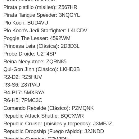
Pirata platillo (misiles): Z567HR
Pirata Tanque Speeder: 3NQGYL
Plo Koon: BUD4VU
Plo Koon's Jedi Starfighter: L4LCDV
Poggle The Lesser: 4592WM
Princesa Leia (Clásica): 2D3D3L
Probe Droide: U2T4SP
Reina Neeyutnee: ZQRN85
Qui-Gon Jinn (Clásico): LKHD3B
R2-D2: RZ5HUV
R3-S6: Z87PAU
R4-P17: 5MXSYA
R6-H5: 7PMC3C
Comando Rebelde (Clásico): PZMQNK
Republic Attack Shuttle: BQCXWR
Republic Cruiser (misiles y torpedos): J3MFJZ
Republic Dropship (Fuego rápido): J2JNDD