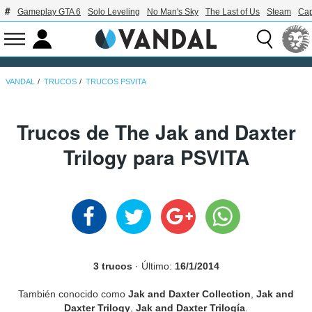
Gameplay GTA 6
Solo Leveling
No Man's Sky
The Last of Us
Steam
Ca
VANDAL
TRUCOS
TRUCOS PSVITA
Trucos de The Jak and Daxter
Trilogy para PSVITA
3 trucos
· Último:
16/1/2014
También conocido como
Jak and Daxter Collection
,
Jak and
Daxter Trilogy
,
Jak and Daxter Trilogía
.