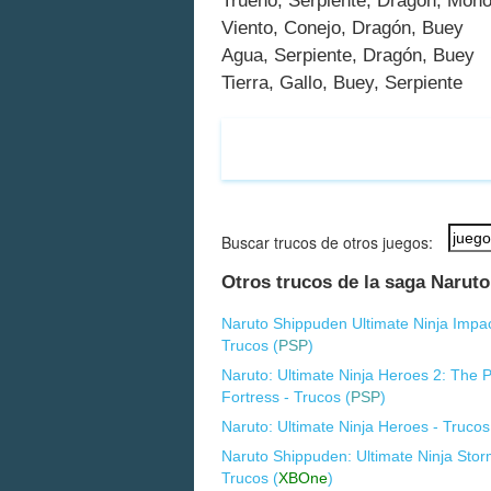
Trueno, Serpiente, Dragón, Mon
Viento, Conejo, Dragón, Buey
Agua, Serpiente, Dragón, Buey
Tierra, Gallo, Buey, Serpiente
Buscar trucos de otros juegos:
Otros trucos de la saga Naruto
Naruto Shippuden Ultimate Ninja Impac
Trucos (
PSP
)
Naruto: Ultimate Ninja Heroes 2: The
Fortress - Trucos (
PSP
)
Naruto: Ultimate Ninja Heroes - Trucos
Naruto Shippuden: Ultimate Ninja Stor
Trucos (
XBOne
)