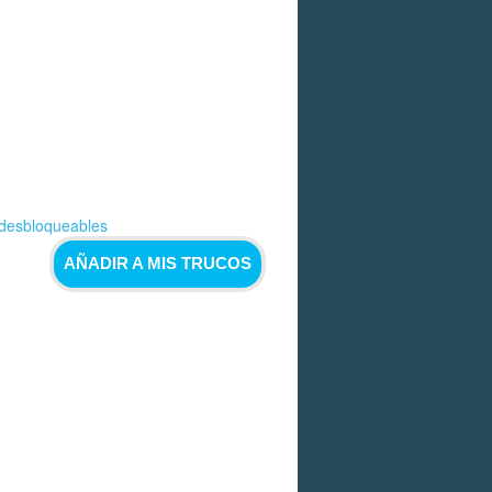
 desbloqueables
AÑADIR A MIS TRUCOS