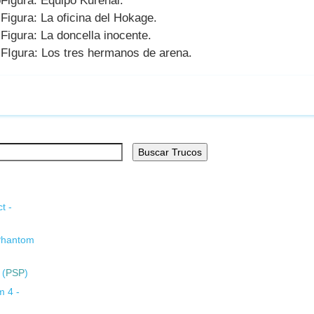
o
Figura: Equipo Kurenai.
Figura: La oficina del Hokage.
Figura: La doncella inocente.
FIgura: Los tres hermanos de arena.
Buscar Trucos
t -
 Phantom
 (
PSP
)
m 4 -