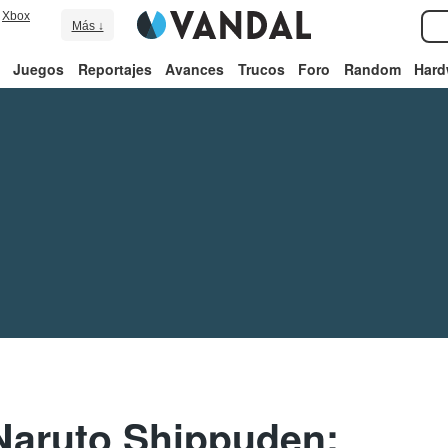
Xbox
Más ↓
Juegos
Reportajes
Avances
Trucos
Foro
Random
Hard
Naruto Shippuden: