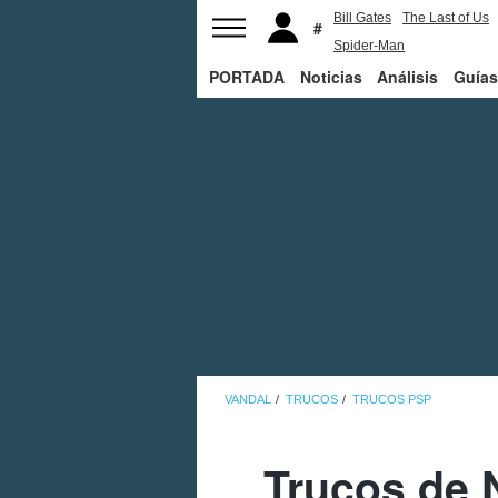
Bill Gates
The Last of Us
Spider-Man
PORTADA
Noticias
Análisis
Guías
VANDAL
TRUCOS
TRUCOS PSP
Trucos de 