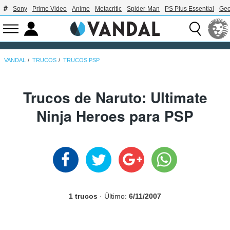
Sony
Prime Video
Anime
Metacritic
Spider-Man
PS Plus Essential
Geo
VANDAL
TRUCOS
TRUCOS PSP
Trucos de Naruto: Ultimate
Ninja Heroes para PSP
1 trucos
· Último:
6/11/2007