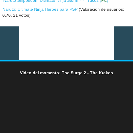
Naruto Shippuden: Ultimate Ninja Storm 4 - Trucos (
PC
)
Naruto: Ultimate Ninja Heroes para PSP
(Valoración de usuarios:
6.76
,
21
votos)
Vídeo del momento: The Surge 2 - The Kraken