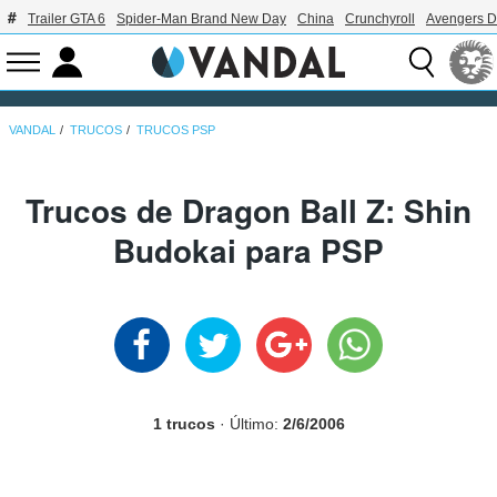
Trailer GTA 6
Spider-Man Brand New Day
China
Crunchyroll
Avengers 
VANDAL
TRUCOS
TRUCOS PSP
Trucos de Dragon Ball Z: Shin
Budokai para PSP
1 trucos
· Último:
2/6/2006