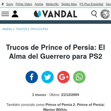
Sony
Prime Video
Anime
Metacritic
Spider-Man
PS Plus Essential
Geo
VANDAL
TRUCOS
TRUCOS PS2
Trucos de Prince of Persia: El
Alma del Guerrero para PS2
1 trucos
· Último:
21/12/2004
También conocido como
Prince of Persia 2
,
Prince of Persia:
Warrior Within
.