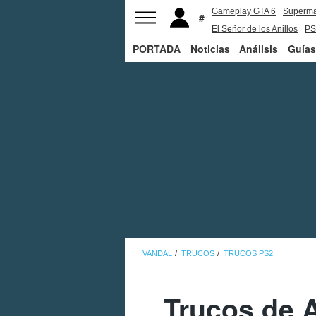
Gameplay GTA 6
Superm
El Señor de los Anillos
PS
PORTADA
Noticias
Análisis
Guías
VANDAL
TRUCOS
TRUCOS PS2
Trucos de 