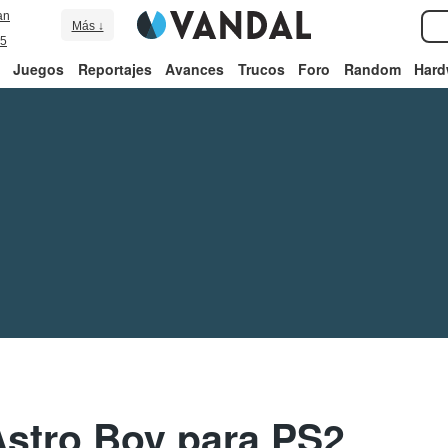
an
Más ↓
5
Juegos
Reportajes
Avances
Trucos
Foro
Random
Hard
Astro Boy para PS2