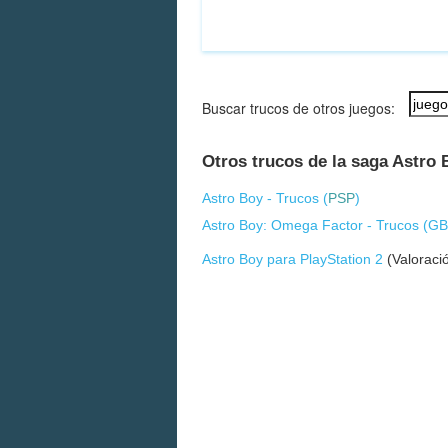
Buscar trucos de otros juegos:
Otros trucos de la saga Astro 
Astro Boy - Trucos (
PSP
)
Astro Boy: Omega Factor - Trucos (
GB
Astro Boy para PlayStation 2
(Valoraci