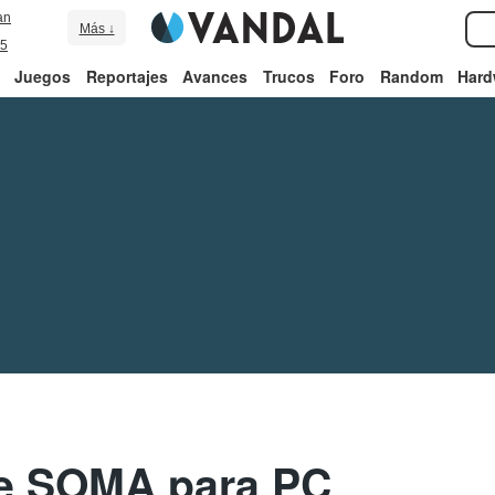
an
Más ↓
5
Juegos
Reportajes
Avances
Trucos
Foro
Random
Hard
e SOMA para PC