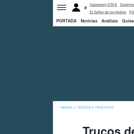
Gameplay GTA 6
Superm
El Señor de los Anillos
PS
PORTADA
Noticias
Análisis
Guías
VANDAL
TRUCOS
TRUCOS PC
Trucos d