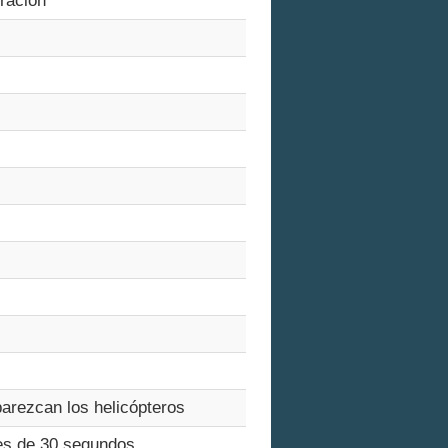
ración
parezcan los helicópteros
tes de 30 segundos