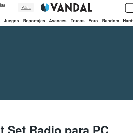
ina
Más ↓
Juegos
Reportajes
Avances
Trucos
Foro
Random
Hard
t Set Radio para PC