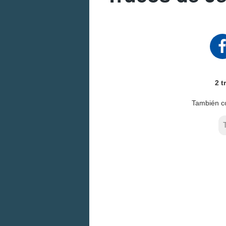
2 t
También c