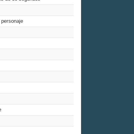
 personaje
e