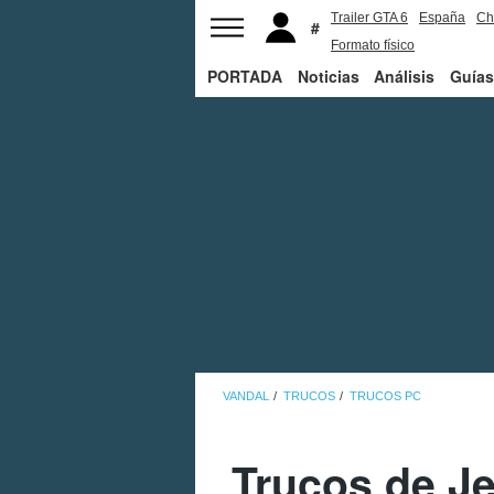
Trailer GTA 6
España
Ch
Formato físico
PORTADA
Noticias
Análisis
Guías
VANDAL
TRUCOS
TRUCOS PC
Trucos de Je