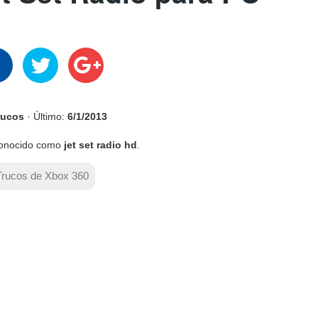
rucos
· Último:
6/1/2013
onocido como
jet set radio hd
.
Trucos de Xbox 360