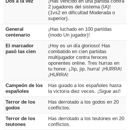
Dos a la vez
¡Has vencido en una partida contra
2 jugadores del sistema (IA)!
(1vs2 en dificultad Moderada o
superior).
General
¡Has luchado en 100 partidas
centenario
(modo Un jugador)!
El marcador
¡Hoy es un día glorioso! Has
pasó las cien
combatido en cien partidas
multijugador contra feroces
oponentes online. Tres hurras en
tu honor. ¡Jip, jip, hurra! ¡HURRA!
¡HURRA!
Campeón de los
Has guiado a los españoles hasta
españoles
la victoria diez veces. ¡Sigue así!
Terror de los
Has derrotado a los godos en 20
godos
conflictos.
Terror de los
Has derrotado a los teutones en 20
teutones
conflictos.