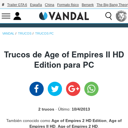
Trailer GTA 6
España
China
Formato físico
Berserk
The Big Bang Theor
VANDAL
TRUCOS
TRUCOS PC
Trucos de Age of Empires II HD
Edition para PC
2 trucos
· Último:
10/4/2013
También conocido como
Age of Empires 2 HD Edition
,
Age of
Empires II HD
,
Age of Empires 2 HD
.