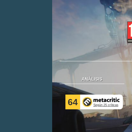
ANÁLISIS
64
Según 25 críticas