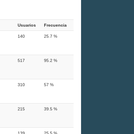
Usuarios
Frecuencia
140
25.7 %
517
95.2 %
310
57 %
215
39.5 %
139
25.5 %