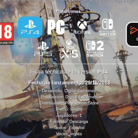
Plataformas:
Ficha técnica de la versión
PS4
Fecha de lanzamiento
: 29/11/2013
Desarrollo:
Digital Extremes
Producción:
Digital Extremes
Distribución: PlayStation Store
Precio: Gratis
Jugadores: 1
Formato: Descarga
Textos: Español
Voces: Inglés