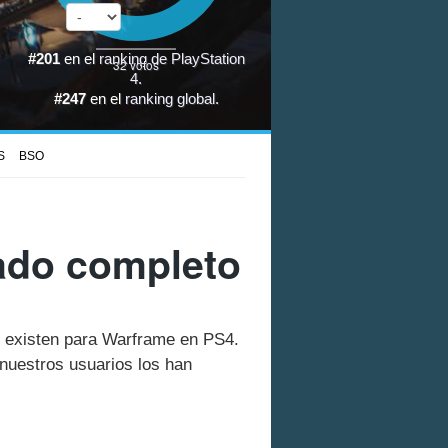
#201
en el
ranking de PlayStation
32
votos
4
.
#247
en el
ranking global
.
S
BSO
tado completo
ue existen para Warframe en PS4.
nuestros usuarios los han