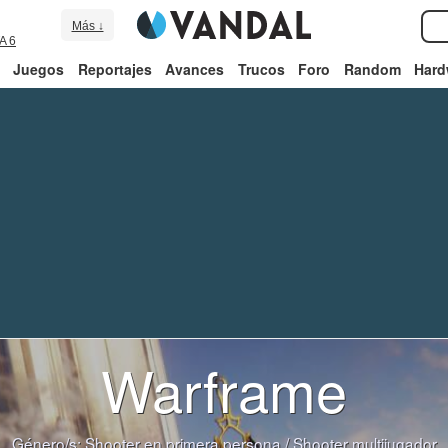
Más ↓
A 6
Juegos
Reportajes
Avances
Trucos
Foro
Random
Hard
Warframe
Género/s:
Shooter en primera persona
/
Shooter multijugador