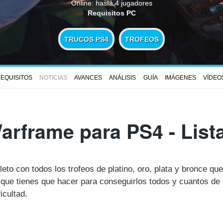
Online: hasta 4 jugadores
Requisitos PC
TRUCOS PS4
TROFEOS
EQUISITOS
NOTICIAS
AVANCES
ANÁLISIS
GUÍA
IMÁGENES
VÍDEO
arframe para PS4 - Lis
leto con todos los trofeos de platino, oro, plata y bronce q
ue tienes que hacer para conseguirlos todos y cuantos de 
icultad.