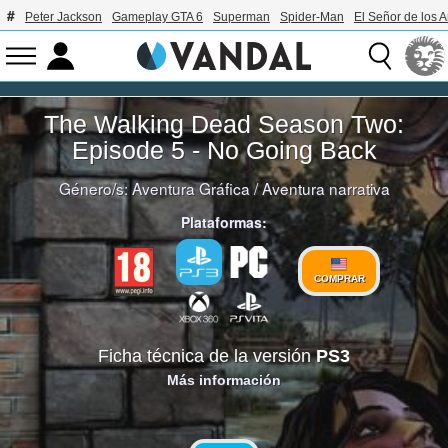
Peter Jackson
Gameplay GTA 6
Superman
Spider-Man
El Señor de los A
The Walking Dead Season Two:
Episode 5 - No Going Back
Género/s:
Aventura Gráfica
/
Aventura narrativa
Plataformas:
COMPRAR
Ficha técnica de la versión
PS3
Más información