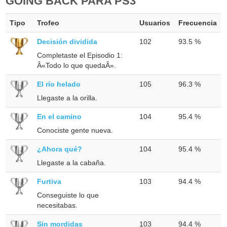
GOING BACK PARA PS3
Tipo
Trofeo
Usuarios
Frecuencia
Decisión dividida
102
93.5 %
Completaste el Episodio 1:
Â«Todo lo que quedaÂ».
El río helado
105
96.3 %
Llegaste a la orilla.
En el camino
104
95.4 %
Conociste gente nueva.
¿Ahora qué?
104
95.4 %
Llegaste a la cabaña.
Furtiva
103
94.4 %
Conseguiste lo que
necesitabas.
Sin mordidas
103
94.4 %