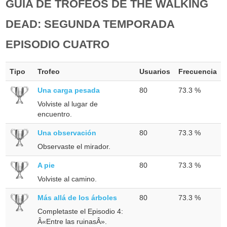
GUÍA DE TROFEOS DE THE WALKING
DEAD: SEGUNDA TEMPORADA
EPISODIO CUATRO
Tipo
Trofeo
Usuarios
Frecuencia
Una carga pesada
80
73.3 %
Volviste al lugar de
encuentro.
Una observación
80
73.3 %
Observaste el mirador.
A pie
80
73.3 %
Volviste al camino.
Más allá de los árboles
80
73.3 %
Completaste el Episodio 4:
Â«Entre las ruinasÂ».