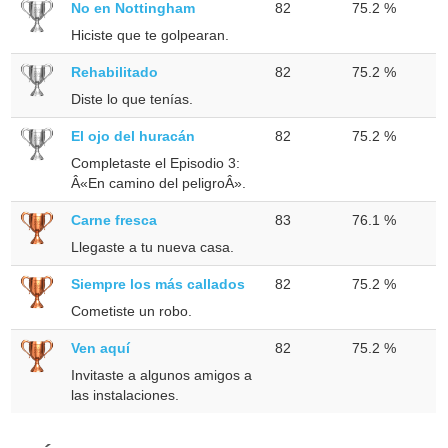
No en Nottingham
82
75.2 %
Hiciste que te golpearan.
Rehabilitado
82
75.2 %
Diste lo que tenías.
El ojo del huracán
82
75.2 %
Completaste el Episodio 3:
Â«En camino del peligroÂ».
Carne fresca
83
76.1 %
Llegaste a tu nueva casa.
Siempre los más callados
82
75.2 %
Cometiste un robo.
Ven aquí
82
75.2 %
Invitaste a algunos amigos a
las instalaciones.