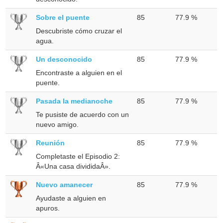
Sobre el puente
85
77.9 %
Descubriste cómo cruzar el
agua.
Un desconocido
85
77.9 %
Encontraste a alguien en el
puente.
Pasada la medianoche
85
77.9 %
Te pusiste de acuerdo con un
nuevo amigo.
Reunión
85
77.9 %
Completaste el Episodio 2:
Â«Una casa divididaÂ».
Nuevo amanecer
85
77.9 %
Ayudaste a alguien en
apuros.