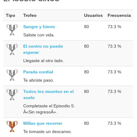
Tipo
Trofeo
Usuarios
Frecuencia
Sangre y hierro
80
73.3 %
Saliste con vida.
El centro no puede
80
73.3 %
esperar
Llegaste al otro lado.
Parada cordial
80
73.3 %
Te abriste paso.
Todos los muertos en el
80
73.3 %
suelo
Completaste el Episodio 5:
Â«Sin regresoÂ».
Millas que recorrer
80
73.3 %
Te tomaste un descanso.