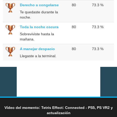
Derecho a congelarse
80
73.3 %
Te quedaste durante la
noche.
Toda la noche oscura
80
73.3 %
Sobreviviste hasta la
mañana.
A manejar despacio
80
73.3 %
Llegaste a la terminal.
Vídeo del momento: Tetris Effect: Connected - PS5, PS VR2 y
actualización