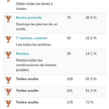
Obtén todas las llaves y
úsalas.
Buena puntería
75
30.3 %
Destruye las piernas de un
zombi.
Y mañana, examen
55
22.2 %
Lee todos los archivos.
Manitas
35
14.1 %
Realiza todas las
combinaciones de hierbas
posibles.
Trofeo oculto
228
92.3 %
Trofeo oculto
201
81.3 %
Trofeo oculto
178
72 %