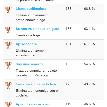
Llama purificadora
165
66.8 %
Elimina a un enemigo
prendiéndole fuego.
Se nos va a ensuciar igual
156
63.1 %
Cambia de traje.
Apisonadora
151
61.1 %
Elimina a un zombi
aplastándolo.
Soy una señorita
135
54.6 %
Trata de empujar un objeto
pesado con Rebecca.
Las armas no son lo tuyo
123
49.7 %
Elimina a un enemigo con el
cuchillo.
Aprendiz de cerrajero
115
46.5 %