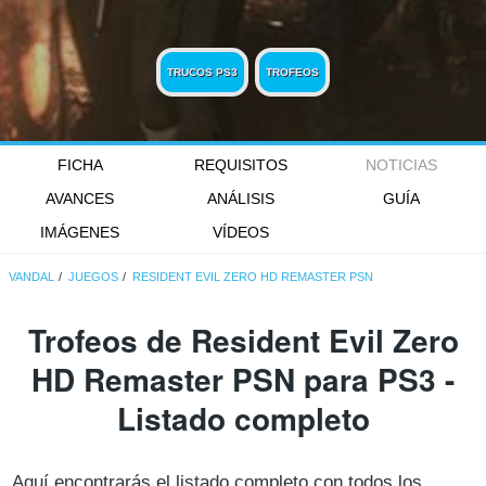
TRUCOS PS3
TROFEOS
FICHA
REQUISITOS
NOTICIAS
AVANCES
ANÁLISIS
GUÍA
IMÁGENES
VÍDEOS
VANDAL
JUEGOS
RESIDENT EVIL ZERO HD REMASTER PSN
Trofeos de Resident Evil Zero
HD Remaster PSN para PS3 -
Listado completo
Aquí encontrarás el listado completo con todos los