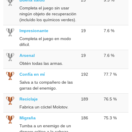
Completa el juego sin usar
ningún objeto de recuperación
(incluído los químicos verdes).
Impresionante
19
7.6 %
Completa el juego en modo
difícil.
Arsenal
19
7.6 %
Obtén todas las armas.
Confía en mí
192
77.7 %
Salva a tu compañero de las
garras del enemigo.
Reciclaje
189
76.5 %
Fabrica un cóctel Molotov.
Migraña
186
75.3 %
Tumba a un enemigo de un
disparo crítico a la cabeza.