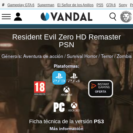
Gameplay GTA 6
Superman
El Señor de los Anillos
PS5
GTA 6
Sony
P
Resident Evil Zero HD Remaster
PSN
Género/s:
Aventura de acción
/
Survival Horror
/
Terror
/
Zombis
Plataformas:
OFERTA
Ficha técnica de la versión
PS3
Más información