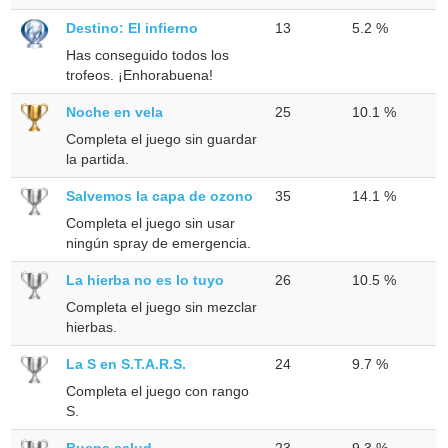
Destino: El infierno
13
5.2 %
Has conseguido todos los
trofeos. ¡Enhorabuena!
Noche en vela
25
10.1 %
Completa el juego sin guardar
la partida.
Salvemos la capa de ozono
35
14.1 %
Completa el juego sin usar
ningún spray de emergencia.
La hierba no es lo tuyo
26
10.5 %
Completa el juego sin mezclar
hierbas.
La S en S.T.A.R.S.
24
9.7 %
Completa el juego con rango
S.
Buena salud
23
9.3 %