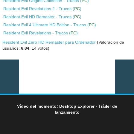
Resident Evil Origins Collection - Trucos (
PC
)
Resident Evil Revelations 2 - Trucos (
PC
)
Resident Evil HD Remaster - Trucos (
PC
)
Resident Evil 4 Ultimate HD Edition - Trucos (
PC
)
Resident Evil Revelations - Trucos (
PC
)
Resident Evil Zero HD Remaster para Ordenador
(Valoración de
usuarios:
6.84
,
14
votos)
Vídeo del momento: Desktop Explorer - Tráiler de
lanzamiento