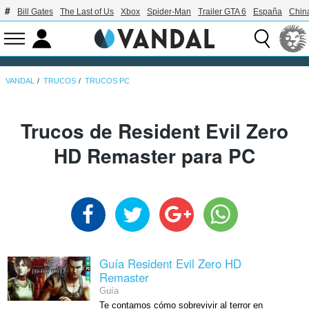
Bill Gates
The Last of Us
Xbox
Spider-Man
Trailer GTA 6
España
Chin
VANDAL
TRUCOS
TRUCOS PC
Trucos de Resident Evil Zero
HD Remaster para PC
Guía Resident Evil Zero HD
Remaster
Guía
Te contamos cómo sobrevivir al terror en