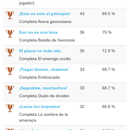
jugador)
¡Esto es solo el principio!
43
89.5 %
Completa Arena geonosiana
Eso no es una luna
36
75 %
Completa Batalla de Geonosis
El placer es todo mío
35
72.9 %
Completa El enemigo oculto
¡Tragar láseres, chatarra!
33
68.7 %
Completa Emboscada
¡Seguidme, muchachos!
33
68.7 %
Completa Duelo de droides
¡Lanza los torpedos!
32
66.6 %
Completa La sombra de la
amenaza