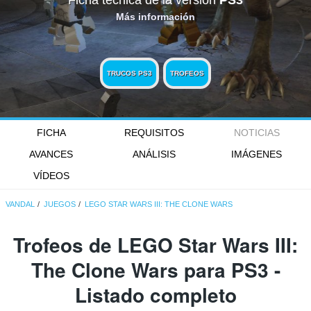
Ficha técnica de la versión
PS3
Más información
TRUCOS PS3
TROFEOS
FICHA
REQUISITOS
NOTICIAS
AVANCES
ANÁLISIS
IMÁGENES
VÍDEOS
VANDAL
JUEGOS
LEGO STAR WARS III: THE CLONE WARS
Trofeos de LEGO Star Wars III:
The Clone Wars para PS3 -
Listado completo