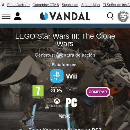
Peter Jackson
Gameplay GTA 6
Superman
Spider-Man
El Señor de los A
LEGO Star Wars III: The Clone
Wars
Género/s:
Aventura de acción
Plataformas:
COMPRAR