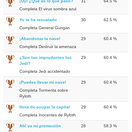
¡Uy! ¿Qué es lo que pasó?
31
64.5 %
Completa El virus sombra azul
Yo te he rescatado
30
62.5 %
Completa General Gungan
¡Abandonar la nave!
29
60.4 %
Completa Destruir la amenaza
¿Son tan imprudentes los
29
60.4 %
Jedi?
Completa Jedi accidentado
¡Puedes llevar mi nave!
29
60.4 %
Completa Tormenta sobre
Ryloth
Hora de ocupar la capital
29
60.4 %
Completa Inocentes de Ryloth
Ahí va mi promoción
28
58.3 %