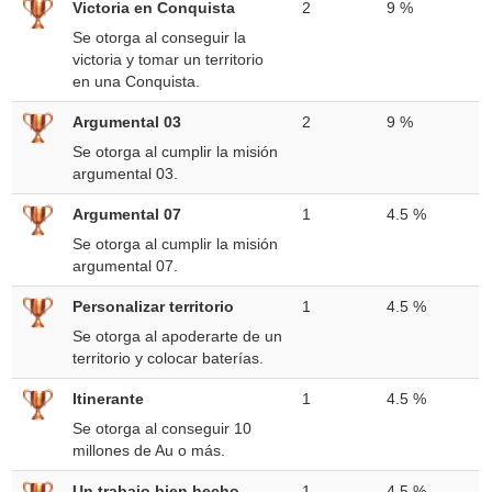
Victoria en Conquista
2
9 %
Se otorga al conseguir la
victoria y tomar un territorio
en una Conquista.
Argumental 03
2
9 %
Se otorga al cumplir la misión
argumental 03.
Argumental 07
1
4.5 %
Se otorga al cumplir la misión
argumental 07.
Personalizar territorio
1
4.5 %
Se otorga al apoderarte de un
territorio y colocar baterías.
Itinerante
1
4.5 %
Se otorga al conseguir 10
millones de Au o más.
Un trabajo bien hecho
1
4.5 %