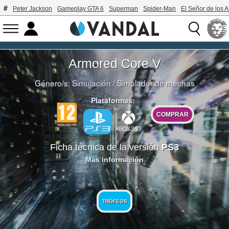
Peter Jackson
Gameplay GTA 6
Superman
Spider-Man
El Señor de los A
Armored Core V
Género/s:
Simulación
/
Simulador de mechas
Plataformas:
COMPRAR
Ficha técnica de la versión
PS3
Más información
TROFEOS