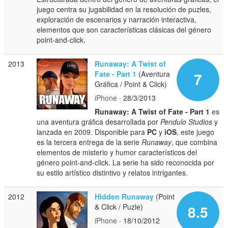
juego centra su jugabilidad en la resolución de puzles,
exploración de escenarios y narración interactiva,
elementos que son características clásicas del género
point-and-click.
2013
Runaway: A Twist of
Fate - Part 1
(Aventura
7
Gráfica / Point & Click)
iPhone
· 28/3/2013
Runaway: A Twist of Fate - Part 1
es
una aventura gráfica desarrollada por
Pendulo Studios
y
lanzada en 2009. Disponible para
PC
y
iOS
, este juego
es la tercera entrega de la serie
Runaway
, que combina
elementos de misterio y humor característicos del
género point-and-click. La serie ha sido reconocida por
su estilo artístico distintivo y relatos intrigantes.
2012
Hidden Runaway
(Point
& Click / Puzle)
8.5
iPhone
· 18/10/2012