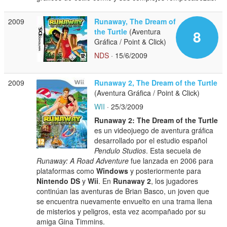
2009
Runaway, The Dream of
the Turtle
(Aventura
8
Gráfica / Point & Click)
NDS
· 15/6/2009
2009
Runaway 2, The Dream of the Turtle
(Aventura Gráfica / Point & Click)
WII
· 25/3/2009
Runaway 2: The Dream of the Turtle
es un videojuego de aventura gráfica
desarrollado por el estudio español
Pendulo Studios
. Esta secuela de
Runaway: A Road Adventure
fue lanzada en 2006 para
plataformas como
Windows
y posteriormente para
Nintendo DS
y
Wii
. En
Runaway 2
, los jugadores
continúan las aventuras de Brian Basco, un joven que
se encuentra nuevamente envuelto en una trama llena
de misterios y peligros, esta vez acompañado por su
amiga Gina Timmins.