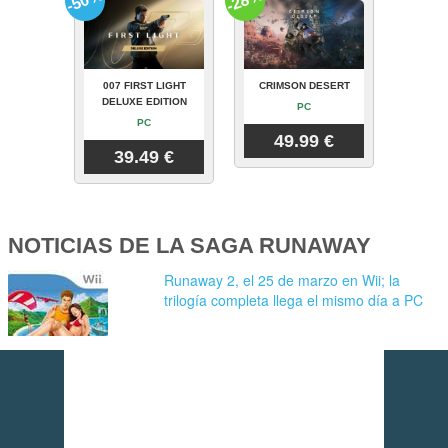
-50%
-28%
007 FIRST LIGHT
CRIMSON DESERT
DELUXE EDITION
PC
PC
49.99 €
39.49 €
NOTICIAS DE LA SAGA RUNAWAY
Runaway 2, el 25 de marzo en Wii; la
trilogía completa llega el mismo día a PC