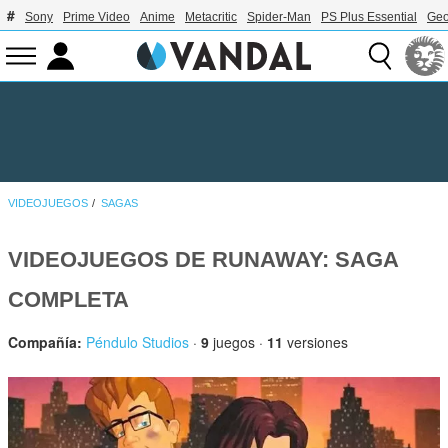
Sony
Prime Video
Anime
Metacritic
Spider-Man
PS Plus Essential
Geo
VIDEOJUEGOS
SAGAS
VIDEOJUEGOS DE RUNAWAY: SAGA
COMPLETA
Compañía:
Péndulo Studios
·
9
juegos ·
11
versiones