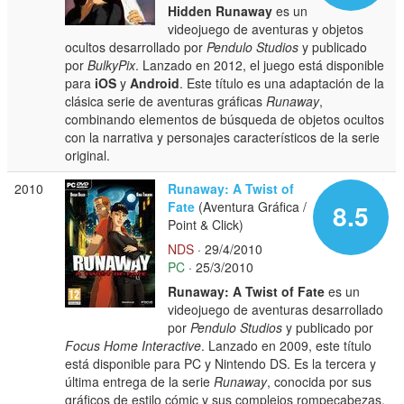
Hidden Runaway
es un
videojuego de aventuras y objetos
ocultos desarrollado por
Pendulo Studios
y publicado
por
BulkyPix
. Lanzado en 2012, el juego está disponible
para
iOS
y
Android
. Este título es una adaptación de la
clásica serie de aventuras gráficas
Runaway
,
combinando elementos de búsqueda de objetos ocultos
con la narrativa y personajes característicos de la serie
original.
2010
Runaway: A Twist of
Fate
(Aventura Gráfica /
8.5
Point & Click)
NDS
· 29/4/2010
PC
· 25/3/2010
Runaway: A Twist of Fate
es un
videojuego de aventuras desarrollado
por
Pendulo Studios
y publicado por
Focus Home Interactive
. Lanzado en 2009, este título
está disponible para PC y Nintendo DS. Es la tercera y
última entrega de la serie
Runaway
, conocida por sus
gráficos de estilo cómic y sus complejos rompecabezas.