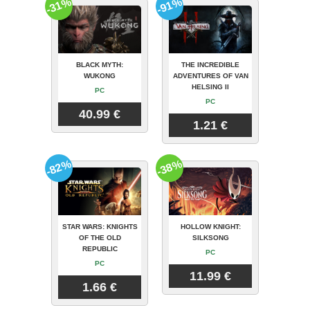
-31%
-91%
BLACK MYTH:
THE INCREDIBLE
WUKONG
ADVENTURES OF VAN
HELSING II
PC
PC
40.99 €
1.21 €
-82%
-38%
STAR WARS: KNIGHTS
HOLLOW KNIGHT:
OF THE OLD
SILKSONG
REPUBLIC
PC
PC
11.99 €
1.66 €