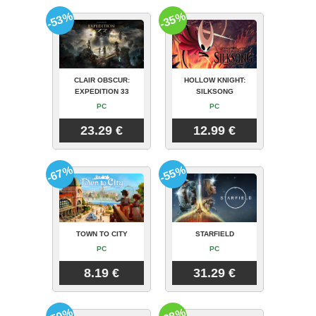
-53%
-35%
CLAIR OBSCUR:
HOLLOW KNIGHT:
EXPEDITION 33
SILKSONG
PC
PC
23.29 €
12.99 €
-67%
-55%
TOWN TO CITY
STARFIELD
PC
PC
8.19 €
31.29 €