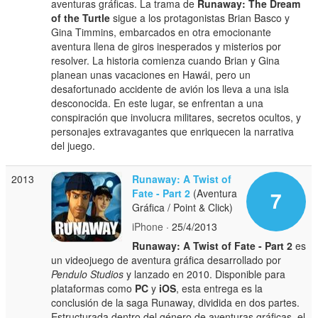
aventuras gráficas. La trama de
Runaway: The Dream
of the Turtle
sigue a los protagonistas Brian Basco y
Gina Timmins, embarcados en otra emocionante
aventura llena de giros inesperados y misterios por
resolver. La historia comienza cuando Brian y Gina
planean unas vacaciones en Hawái, pero un
desafortunado accidente de avión los lleva a una isla
desconocida. En este lugar, se enfrentan a una
conspiración que involucra militares, secretos ocultos, y
personajes extravagantes que enriquecen la narrativa
del juego.
2013
Runaway: A Twist of
Fate - Part 2
(Aventura
7
Gráfica / Point & Click)
iPhone
· 25/4/2013
Runaway: A Twist of Fate - Part 2
es
un videojuego de aventura gráfica desarrollado por
Pendulo Studios
y lanzado en 2010. Disponible para
plataformas como
PC
y
iOS
, esta entrega es la
conclusión de la saga Runaway, dividida en dos partes.
Estructurada dentro del género de aventuras gráficas, el