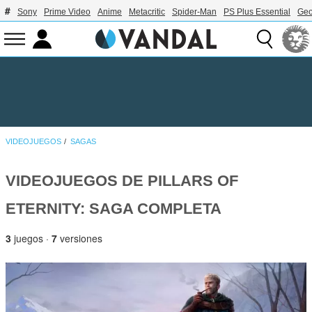
Sony
Prime Video
Anime
Metacritic
Spider-Man
PS Plus Essential
Geo
VIDEOJUEGOS
SAGAS
VIDEOJUEGOS DE PILLARS OF
ETERNITY: SAGA COMPLETA
3
juegos ·
7
versiones