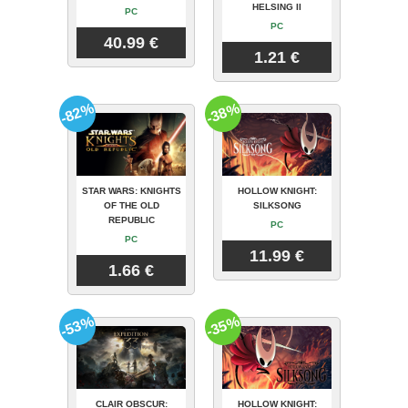
HELSING II
PC
PC
40.99 €
1.21 €
-82%
-38%
STAR WARS: KNIGHTS
HOLLOW KNIGHT:
OF THE OLD
SILKSONG
REPUBLIC
PC
PC
11.99 €
1.66 €
-53%
-35%
CLAIR OBSCUR:
HOLLOW KNIGHT: