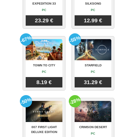
EXPEDITION 33
SILKSONG
PC
PC
23.29 €
12.99 €
-67%
-55%
TOWN TO CITY
STARFIELD
PC
PC
8.19 €
31.29 €
-50%
-28%
007 FIRST LIGHT
CRIMSON DESERT
DELUXE EDITION
PC