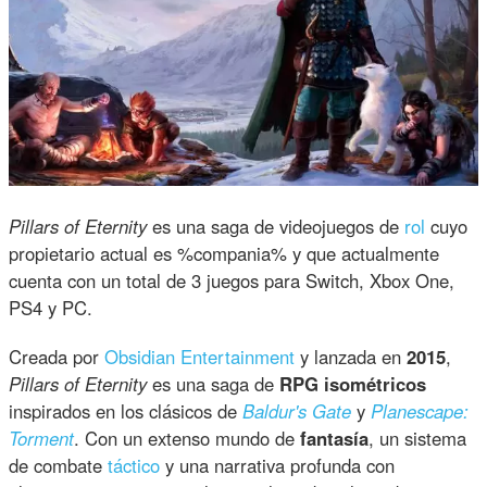
Pillars of Eternity
es una saga de videojuegos de
rol
cuyo
propietario actual es %compania% y que actualmente
cuenta con un total de 3 juegos para Switch, Xbox One,
PS4 y PC.
Creada por
Obsidian Entertainment
y lanzada en
2015
,
Pillars of Eternity
es una saga de
RPG isométricos
inspirados en los clásicos de
Baldur's Gate
y
Planescape:
Torment
. Con un extenso mundo de
fantasía
, un sistema
de combate
táctico
y una narrativa profunda con