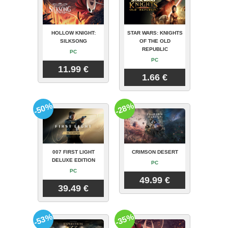
HOLLOW KNIGHT:
STAR WARS: KNIGHTS
SILKSONG
OF THE OLD
REPUBLIC
PC
PC
11.99 €
1.66 €
-50%
-28%
007 FIRST LIGHT
CRIMSON DESERT
DELUXE EDITION
PC
PC
49.99 €
39.49 €
-53%
-35%