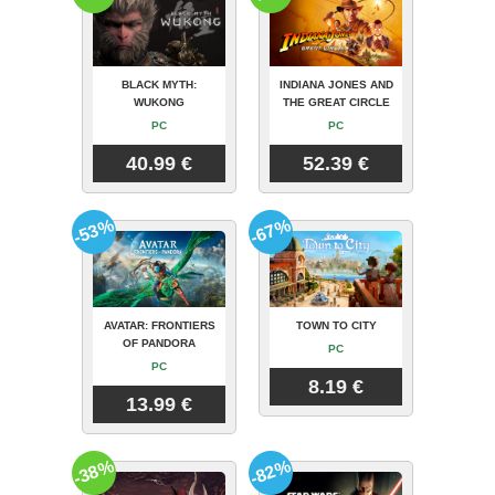
BLACK MYTH:
INDIANA JONES AND
WUKONG
THE GREAT CIRCLE
PC
PC
40.99 €
52.39 €
-53%
-67%
AVATAR: FRONTIERS
TOWN TO CITY
OF PANDORA
PC
PC
8.19 €
13.99 €
-38%
-82%