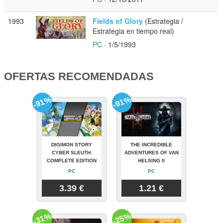
1993
Fields of Glory
(Estrategia /
Estrategia en tiempo real)
PC
· 1/5/1993
OFERTAS RECOMENDADAS
-91%
-91%
DIGIMON STORY
THE INCREDIBLE
CYBER SLEUTH:
ADVENTURES OF VAN
COMPLETE EDITION
HELSING II
PC
PC
3.39 €
1.21 €
-31%
-25%