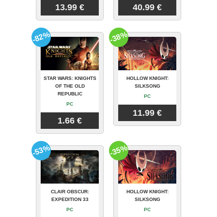
13.99 €
40.99 €
-82%
-38%
STAR WARS: KNIGHTS
HOLLOW KNIGHT:
OF THE OLD
SILKSONG
REPUBLIC
PC
PC
11.99 €
1.66 €
-53%
-35%
CLAIR OBSCUR:
HOLLOW KNIGHT:
EXPEDITION 33
SILKSONG
PC
PC