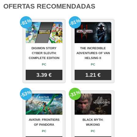
OFERTAS RECOMENDADAS
-91%
-91%
DIGIMON STORY
THE INCREDIBLE
CYBER SLEUTH:
ADVENTURES OF VAN
COMPLETE EDITION
HELSING II
PC
PC
3.39 €
1.21 €
-53%
-31%
AVATAR: FRONTIERS
BLACK MYTH:
OF PANDORA
WUKONG
PC
PC