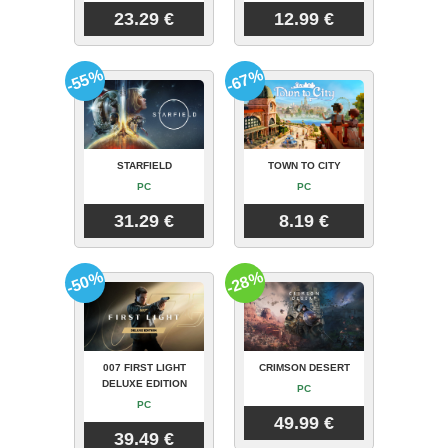
23.29 €
12.99 €
-55%
-67%
STARFIELD
TOWN TO CITY
PC
PC
31.29 €
8.19 €
-50%
-28%
007 FIRST LIGHT
CRIMSON DESERT
DELUXE EDITION
PC
PC
49.99 €
39.49 €