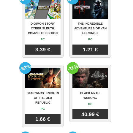
DIGIMON STORY
THE INCREDIBLE
CYBER SLEUTH:
ADVENTURES OF VAN
COMPLETE EDITION
HELSING II
PC
PC
3.39 €
1.21 €
-82%
-31%
STAR WARS: KNIGHTS
BLACK MYTH:
OF THE OLD
WUKONG
REPUBLIC
PC
PC
40.99 €
1.66 €