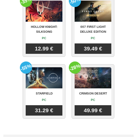
-35%
-50%
HOLLOW KNIGHT:
007 FIRST LIGHT
SILKSONG
DELUXE EDITION
PC
PC
12.99 €
39.49 €
-55%
-28%
STARFIELD
CRIMSON DESERT
PC
PC
31.29 €
49.99 €