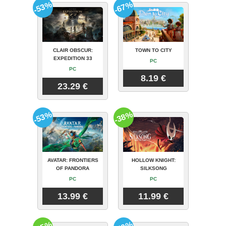
-53%
-67%
CLAIR OBSCUR:
TOWN TO CITY
EXPEDITION 33
PC
PC
8.19 €
23.29 €
-53%
-38%
AVATAR: FRONTIERS
HOLLOW KNIGHT:
OF PANDORA
SILKSONG
PC
PC
13.99 €
11.99 €